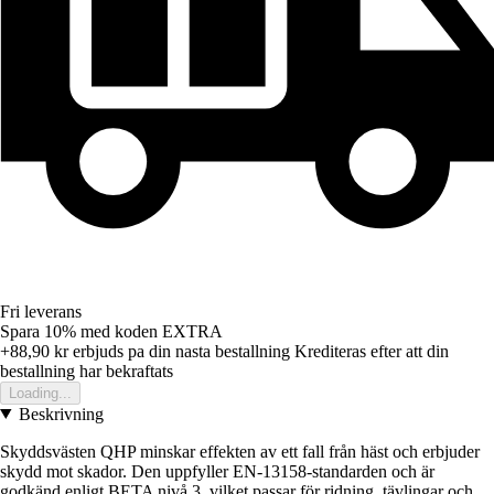
Fri leverans
Spara 10%
med koden
EXTRA
+88,90 kr
erbjuds pa din nasta bestallning
Krediteras efter att din
bestallning har bekraftats
Loading...
Beskrivning
Skyddsvästen QHP minskar effekten av ett fall från häst och erbjuder
skydd mot skador. Den uppfyller EN-13158-standarden och är
godkänd enligt BETA nivå 3, vilket passar för ridning, tävlingar och