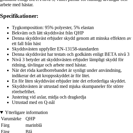
arbete med hästar.
Specifikationer:
Tygkomposition: 95% polyester, 5% elastan
Bekväm och lätt skyddsväst från QHP
Denna skyddsväst erbjuder skydd genom att minska effekten av
ett fall från häst
Skyddsvästen uppfyller EN-13158-standarden
Denna skyddsväst har testats och godkänts enligt BETA nivå 3
Nivå 3 betyder att skyddsvästen erbjuder lämpligt skydd för
ridning, tävlingar och arbete med hästar.
När det röda kardborrebandet är synligt under användning,
indikerar det att kroppsskyddet är för litet.
En för liten skyddsväst erbjuder inte det erforderliga skyddet.
Skyddsvästen är utrustad med mjuka skumpaneler för större
rörelsefrihet.
Justering vid axlar, midja och dragkedja
Utrustad med en Q-nål
Ytterligare information
Varumärke
QHP
Färg
marinblå
Färg
Blå