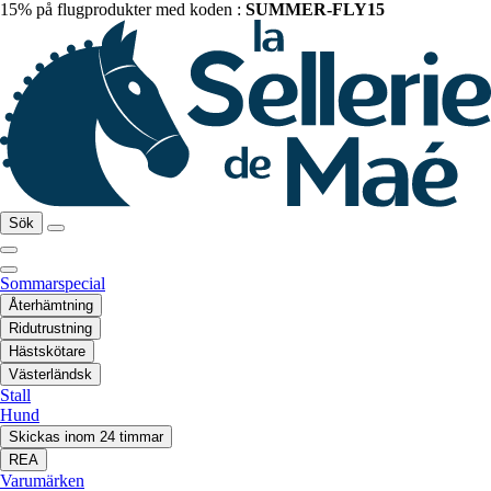
15% på flugprodukter med koden :
SUMMER-FLY15
Sök
Sommarspecial
Återhämtning
Ridutrustning
Hästskötare
Västerländsk
Stall
Hund
Skickas inom 24 timmar
REA
Varumärken