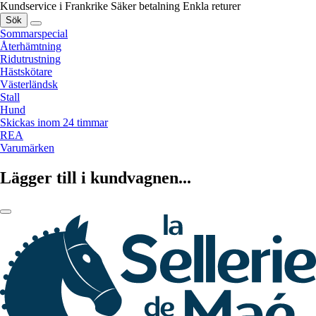
Kundservice i Frankrike
Säker betalning
Enkla returer
Sök
Sommarspecial
Återhämtning
Ridutrustning
Hästskötare
Västerländsk
Stall
Hund
Skickas inom 24 timmar
REA
Varumärken
Lägger till i kundvagnen...