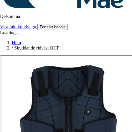
Delsumma
Visa min kundvagn
Fortsätt handla
Loading...
Hem
/
Skyddande ridväst QHP