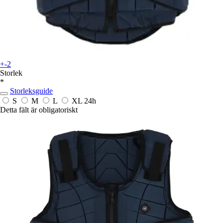
+-2
Storlek
*
Storleksguide
S
M
L
XL
24h
Detta fält är obligatoriskt