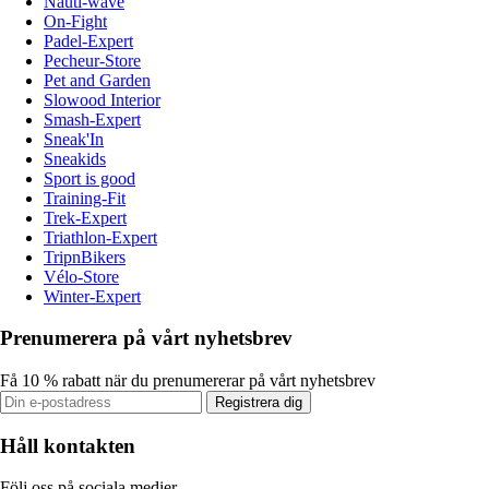
Nauti-wave
On-Fight
Padel-Expert
Pecheur-Store
Pet and Garden
Slowood Interior
Smash-Expert
Sneak'In
Sneakids
Sport is good
Training-Fit
Trek-Expert
Triathlon-Expert
TripnBikers
Vélo-Store
Winter-Expert
Prenumerera på vårt nyhetsbrev
Få 10 % rabatt när du prenumererar på vårt nyhetsbrev
Registrera dig
Håll kontakten
Följ oss på sociala medier