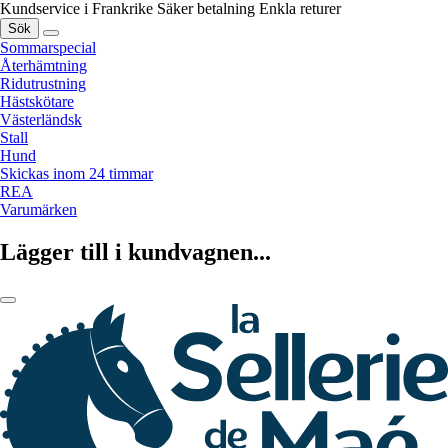
Kundservice i Frankrike
Säker betalning
Enkla returer
Sök
Sommarspecial
Återhämtning
Ridutrustning
Hästskötare
Västerländsk
Stall
Hund
Skickas inom 24 timmar
REA
Varumärken
Lägger till i kundvagnen...