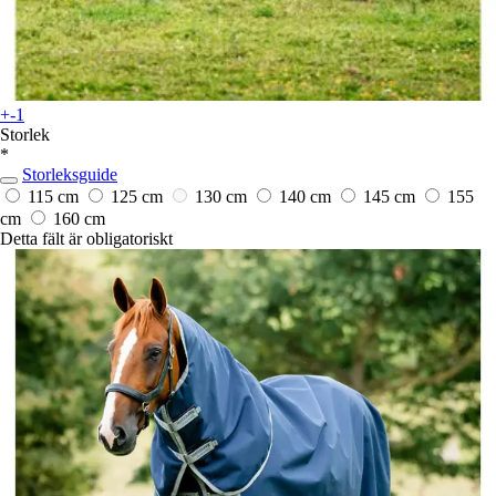
+-1
Storlek
*
Storleksguide
115 cm
125 cm
130 cm
140 cm
145 cm
155
cm
160 cm
Detta fält är obligatoriskt