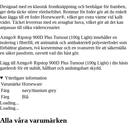
Designad med en klassisk frontknäppning och benbågar för framben,
ger detta täcke större rörelsefrihet. Remmar för foder gör att du enkelt
kan lägga till ett foder Horseware®, vilket ger extra värme vid kallt
väder. Täcket levereras med en avtagbar huva, vilket gör att det kan
anpassas till olika väderscenarier.
Amigo® Ripstop 900D Plus Turnout (100g Light) innehåller en
isolering i fibrefill, ett antistatisk och antibakteriell polyesterfoder som
förbättrar glansen, två korsremmar och en svansrem för att säkerställa
en säker passform, oavsett vad din häst gör.
Lägg till Amigo® Ripstop 900D Plus Turnout (100g Light) i din hästs
garderob för ett stabilt, hållbart och andningsbart skydd.
Ytterligare information
Varumärke
Horseware
Färg
navy/titanium grey
Färg
Blå
Loading...
Loading...
Alla våra varumärken