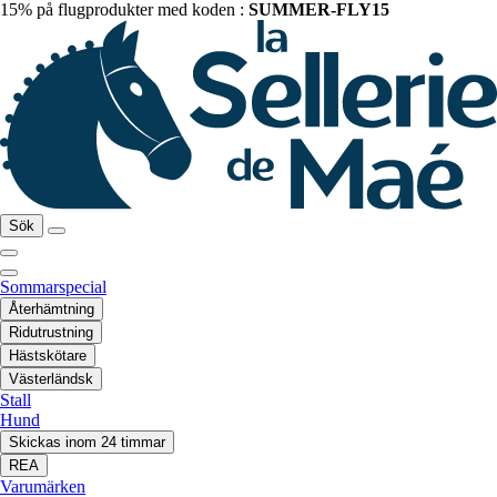
15% på flugprodukter med koden :
SUMMER-FLY15
Sök
Sommarspecial
Återhämtning
Ridutrustning
Hästskötare
Västerländsk
Stall
Hund
Skickas inom 24 timmar
REA
Varumärken