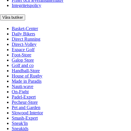
Priser och leveransalternativ
Integritetspolicy
Våra butiker
Basket-Center
Daily Bikers
Direct Running
Direct-Volley
Espace Golf
Foot-Store
Galop Store
Golf and co
Handball-Store
House of Rugby
Made in Paradis
Nauti-wave
On-Fight
Padel-Expert
Pecheur-Store
Pet and Garden
Slowood Interior
Smash-Expert
Sneak'In
Sneakids