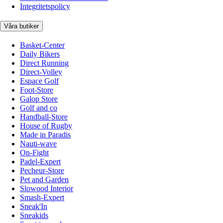
Integritetspolicy
Våra butiker
Basket-Center
Daily Bikers
Direct Running
Direct-Volley
Espace Golf
Foot-Store
Galop Store
Golf and co
Handball-Store
House of Rugby
Made in Paradis
Nauti-wave
On-Fight
Padel-Expert
Pecheur-Store
Pet and Garden
Slowood Interior
Smash-Expert
Sneak'In
Sneakids