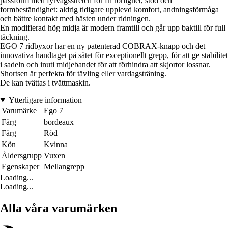
passform med fyrvägsstretch för fri rörlighet, stöd och
formbeständighet: aldrig tidigare upplevd komfort, andningsförmåga
och bättre kontakt med hästen under ridningen.
En modifierad hög midja är modern framtill och går upp baktill för full
täckning.
EGO 7 ridbyxor har en ny patenterad COBRAX-knapp och det
innovativa handtaget på sätet för exceptionellt grepp, för att ge stabilitet
i sadeln och inuti midjebandet för att förhindra att skjortor lossnar.
Shortsen är perfekta för tävling eller vardagsträning.
De kan tvättas i tvättmaskin.
Ytterligare information
Varumärke
Ego 7
Färg
bordeaux
Färg
Röd
Kön
Kvinna
Åldersgrupp
Vuxen
Egenskaper
Mellangrepp
Loading...
Loading...
Alla våra varumärken