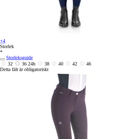
+4
Storlek
*
Storleksguide
32
36
24h
38
40
42
46
Detta fält är obligatoriskt