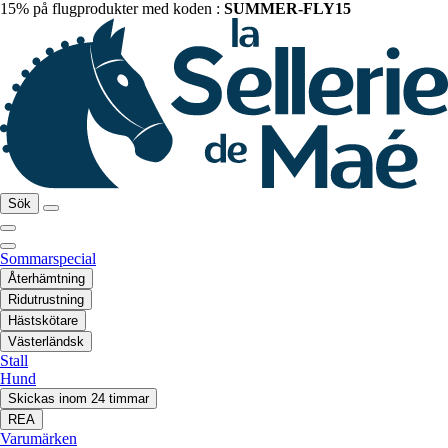
15% på flugprodukter med koden :
SUMMER-FLY15
Sök
Sommarspecial
Återhämtning
Ridutrustning
Hästskötare
Västerländsk
Stall
Hund
Skickas inom 24 timmar
REA
Varumärken