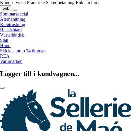
Kundservice i Frankrike
Säker betalning
Enkla returer
Sök
Sommarspecial
Återhämtning
Ridutrustning
Hästskötare
Västerländsk
Stall
Hund
Skickas inom 24 timmar
REA
Varumärken
Lägger till i kundvagnen...