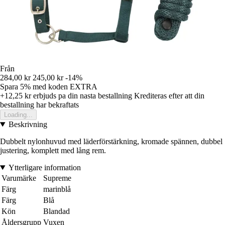
Från
284,00 kr
245,00 kr
-14%
Spara 5%
med koden
EXTRA
+12,25 kr
erbjuds pa din nasta bestallning
Krediteras efter att din
bestallning har bekraftats
Loading...
Beskrivning
Dubbelt nylonhuvud med läderförstärkning, kromade spännen, dubbel
justering, komplett med lång rem.
Ytterligare information
Varumärke
Supreme
Färg
marinblå
Färg
Blå
Kön
Blandad
Åldersgrupp
Vuxen