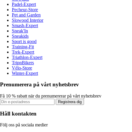
Padel-Expert
Pecheur-Store
Pet and Garden
Slowood Interior
Smash-Expert
Sneak'In
Sneakids
Sport is good
Training-Fit
Trek-Expert
Triathlon-Expert
TripnBikers
Vélo-Store
Winter-Expert
Prenumerera på vårt nyhetsbrev
Få 10 % rabatt när du prenumererar på vårt nyhetsbrev
Registrera dig
Håll kontakten
Följ oss på sociala medier