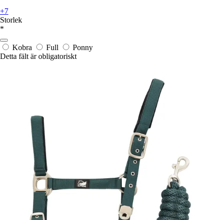
+7
Storlek
*
Kobra
Full
Ponny
Detta fält är obligatoriskt