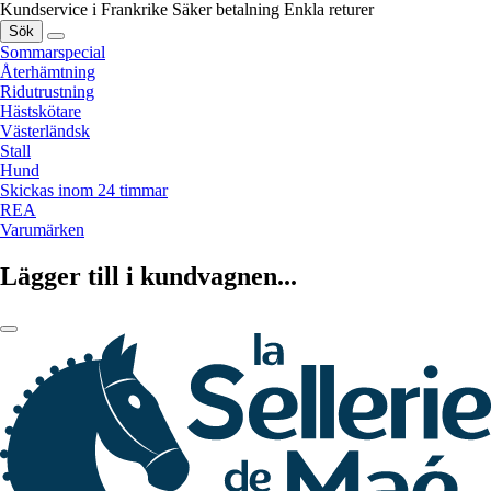
Kundservice i Frankrike
Säker betalning
Enkla returer
Sök
Sommarspecial
Återhämtning
Ridutrustning
Hästskötare
Västerländsk
Stall
Hund
Skickas inom 24 timmar
REA
Varumärken
Lägger till i kundvagnen...