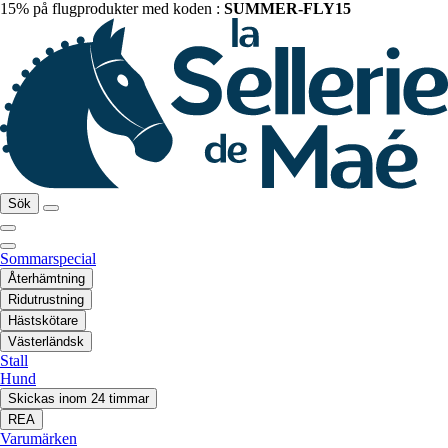
15% på flugprodukter med koden :
SUMMER-FLY15
Sök
Sommarspecial
Återhämtning
Ridutrustning
Hästskötare
Västerländsk
Stall
Hund
Skickas inom 24 timmar
REA
Varumärken