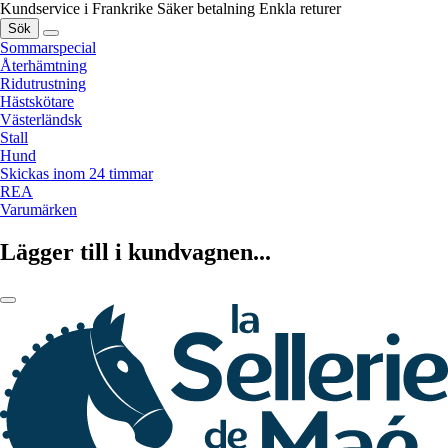
Kundservice i Frankrike
Säker betalning
Enkla returer
Sök
Sommarspecial
Återhämtning
Ridutrustning
Hästskötare
Västerländsk
Stall
Hund
Skickas inom 24 timmar
REA
Varumärken
Lägger till i kundvagnen...