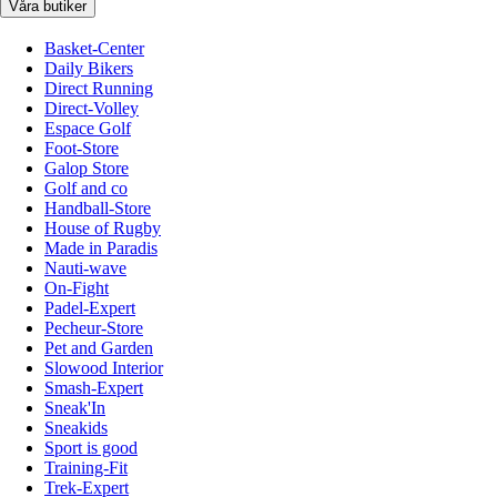
Våra butiker
Basket-Center
Daily Bikers
Direct Running
Direct-Volley
Espace Golf
Foot-Store
Galop Store
Golf and co
Handball-Store
House of Rugby
Made in Paradis
Nauti-wave
On-Fight
Padel-Expert
Pecheur-Store
Pet and Garden
Slowood Interior
Smash-Expert
Sneak'In
Sneakids
Sport is good
Training-Fit
Trek-Expert