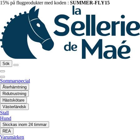
15% på flugprodukter med koden :
SUMMER-FLY15
Sök
Sommarspecial
Återhämtning
Ridutrustning
Hästskötare
Västerländsk
Stall
Hund
Skickas inom 24 timmar
REA
Varumärken