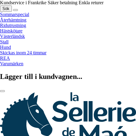
Kundservice i Frankrike
Säker betalning
Enkla returer
Sök
Sommarspecial
Återhämtning
Ridutrustning
Hästskötare
Västerländsk
Stall
Hund
Skickas inom 24 timmar
REA
Varumärken
Lägger till i kundvagnen...