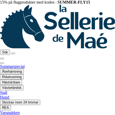
15% på flugprodukter med koden :
SUMMER-FLY15
Sök
Sommarspecial
Återhämtning
Ridutrustning
Hästskötare
Västerländsk
Stall
Hund
Skickas inom 24 timmar
REA
Varumärken