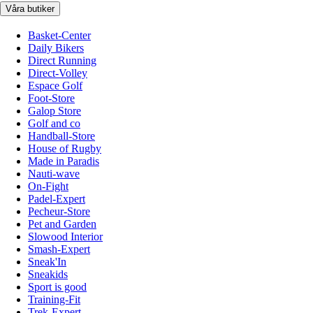
Våra butiker
Basket-Center
Daily Bikers
Direct Running
Direct-Volley
Espace Golf
Foot-Store
Galop Store
Golf and co
Handball-Store
House of Rugby
Made in Paradis
Nauti-wave
On-Fight
Padel-Expert
Pecheur-Store
Pet and Garden
Slowood Interior
Smash-Expert
Sneak'In
Sneakids
Sport is good
Training-Fit
Trek-Expert