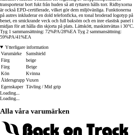
transporterar bort fukt från huden så att ryttaren hålls torr. Ridbyxorna
är också EPD-certifierade, vilket gör dem miljövänliga. Funktionerna
på autres inkluderar en dold telefonficka, en tonal broderad logotyp på
benet, en smickrande veck och full baksöm och en inre elastisk panel i
midjan för att hålla din skjorta på plats. Lättskött, maskintvättas i 30°C.
Tyg 1 sammansättning: 72%PA/28%EA Tyg 2 sammansättning:
59%PA/41%EA
Ytterligare information
Varumärke
Samshield
Färg
beige
Färg
Beige
Kön
Kvinna
Åldersgrupp
Vuxen
Egenskaper
Tävling / Mid grip
Loading...
Loading...
Alla våra varumärken