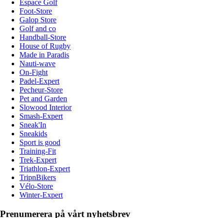
Espace Golf
Foot-Store
Galop Store
Golf and co
Handball-Store
House of Rugby
Made in Paradis
Nauti-wave
On-Fight
Padel-Expert
Pecheur-Store
Pet and Garden
Slowood Interior
Smash-Expert
Sneak'In
Sneakids
Sport is good
Training-Fit
Trek-Expert
Triathlon-Expert
TripnBikers
Vélo-Store
Winter-Expert
Prenumerera på vårt nyhetsbrev