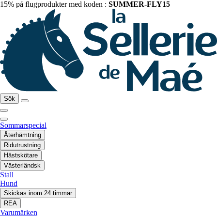
15% på flugprodukter med koden :
SUMMER-FLY15
Sök
Sommarspecial
Återhämtning
Ridutrustning
Hästskötare
Västerländsk
Stall
Hund
Skickas inom 24 timmar
REA
Varumärken