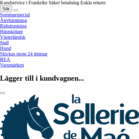
Kundservice i Frankrike
Säker betalning
Enkla returer
Sök
Sommarspecial
Återhämtning
Ridutrustning
Hästskötare
Västerländsk
Stall
Hund
Skickas inom 24 timmar
REA
Varumärken
Lägger till i kundvagnen...