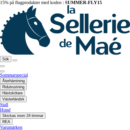
15% på flugprodukter med koden :
SUMMER-FLY15
Sök
Sommarspecial
Återhämtning
Ridutrustning
Hästskötare
Västerländsk
Stall
Hund
Skickas inom 24 timmar
REA
Varumärken