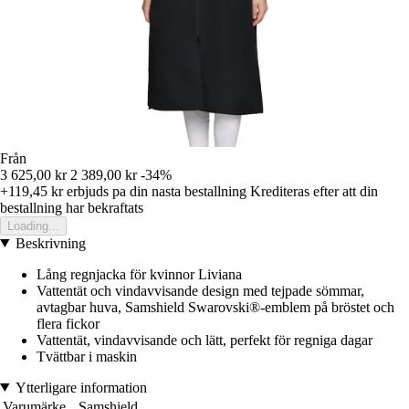
Från
3 625,00 kr
2 389,00 kr
-34%
+119,45 kr
erbjuds pa din nasta bestallning
Krediteras efter att din
bestallning har bekraftats
Loading...
Beskrivning
Lång regnjacka för kvinnor Liviana
Vattentät och vindavvisande design med tejpade sömmar,
avtagbar huva, Samshield Swarovski®-emblem på bröstet och
flera fickor
Vattentät, vindavvisande och lätt, perfekt för regniga dagar
Tvättbar i maskin
Ytterligare information
Varumärke
Samshield