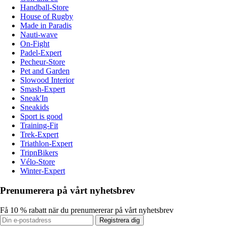
Handball-Store
House of Rugby
Made in Paradis
Nauti-wave
On-Fight
Padel-Expert
Pecheur-Store
Pet and Garden
Slowood Interior
Smash-Expert
Sneak'In
Sneakids
Sport is good
Training-Fit
Trek-Expert
Triathlon-Expert
TripnBikers
Vélo-Store
Winter-Expert
Prenumerera på vårt nyhetsbrev
Få 10 % rabatt när du prenumererar på vårt nyhetsbrev
Registrera dig