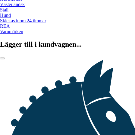
Västerländsk
Stall
Hund
Skickas inom 24 timmar
REA
Varumärken
Lägger till i kundvagnen...