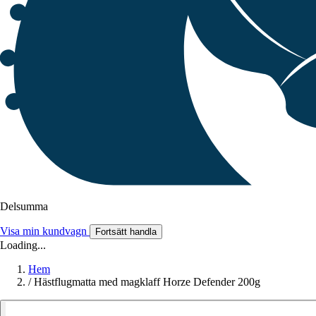
Delsumma
Visa min kundvagn
Fortsätt handla
Loading...
Hem
/
Hästflugmatta med magklaff Horze Defender 200g