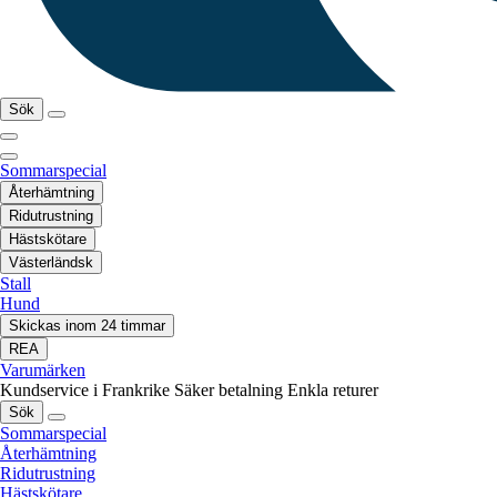
Sök
Sommarspecial
Återhämtning
Ridutrustning
Hästskötare
Västerländsk
Stall
Hund
Skickas inom 24 timmar
REA
Varumärken
Kundservice i Frankrike
Säker betalning
Enkla returer
Sök
Sommarspecial
Återhämtning
Ridutrustning
Hästskötare