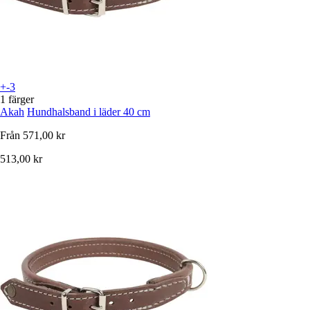
+-3
1 färger
Akah
Hundhalsband i läder 40 cm
Från
571,00 kr
513,00 kr