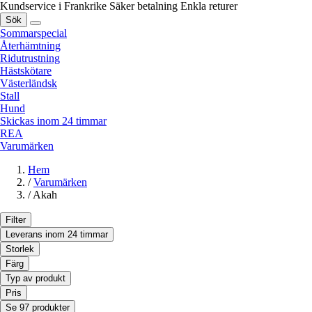
Kundservice i Frankrike
Säker betalning
Enkla returer
Sök
Sommarspecial
Återhämtning
Ridutrustning
Hästskötare
Västerländsk
Stall
Hund
Skickas inom 24 timmar
REA
Varumärken
Hem
/
Varumärken
/
Akah
Filter
Leverans inom 24 timmar
Storlek
Färg
Typ av produkt
Pris
Se 97 produkter