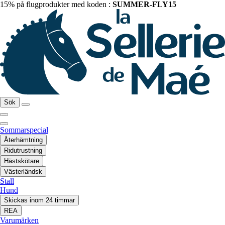
15% på flugprodukter med koden :
SUMMER-FLY15
Sök
Sommarspecial
Återhämtning
Ridutrustning
Hästskötare
Västerländsk
Stall
Hund
Skickas inom 24 timmar
REA
Varumärken