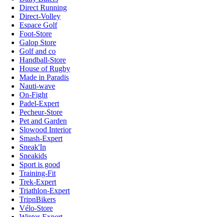
Direct Running
Direct-Volley
Espace Golf
Foot-Store
Galop Store
Golf and co
Handball-Store
House of Rugby
Made in Paradis
Nauti-wave
On-Fight
Padel-Expert
Pecheur-Store
Pet and Garden
Slowood Interior
Smash-Expert
Sneak'In
Sneakids
Sport is good
Training-Fit
Trek-Expert
Triathlon-Expert
TripnBikers
Vélo-Store
Winter-Expert