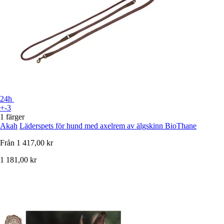
24h
+-3
1 färger
Akah
Läderspets för hund med axelrem av älgskinn BioThane
Från
1 417,00 kr
1 181,00 kr