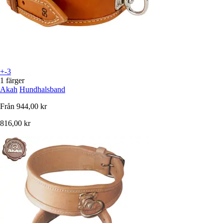
+-3
1 färger
Akah
Hundhalsband
Från
944,00 kr
816,00 kr