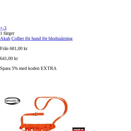
+-3
1 färger
Akah
Collier för hund för blodspårning
Från
681,00 kr
641,00 kr
Spara 5%
med koden
EXTRA