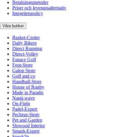
Betalningsmetoder
Priser och leveransalternativ
Integritetspolicy
Våra butiker
Basket-Center
Daily Bikers
Direct Running
Direct-Volley
Espace Golf
Foot-Store
Galop Store
Golf and co
Handball-Store
House of Rugby
Made in Paradis
Nauti-wave
On-Fight
Padel-Expert
Pecheur-Store
Pet and Garden
Slowood Interior
Smash-Expert
Sneak'In