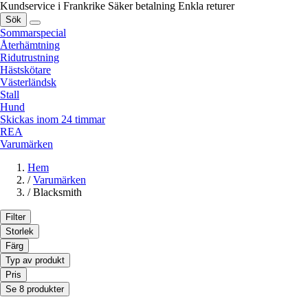
Kundservice i Frankrike
Säker betalning
Enkla returer
Sök
Sommarspecial
Återhämtning
Ridutrustning
Hästskötare
Västerländsk
Stall
Hund
Skickas inom 24 timmar
REA
Varumärken
Hem
/
Varumärken
/
Blacksmith
Filter
Storlek
Färg
Typ av produkt
Pris
Se 8 produkter