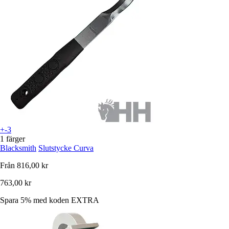
+-3
1 färger
Blacksmith
Slutstycke Curva
Från
816,00 kr
763,00 kr
Spara 5%
med koden
EXTRA