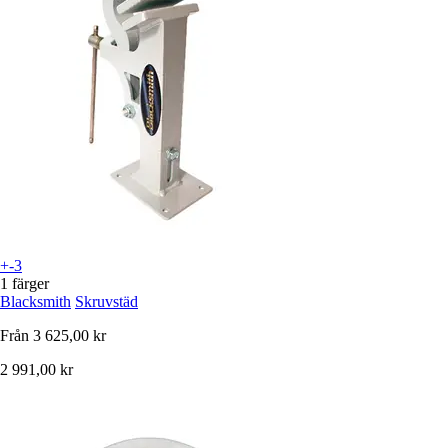
+-3
1 färger
Blacksmith
Skruvstäd
Från
3 625,00 kr
2 991,00 kr