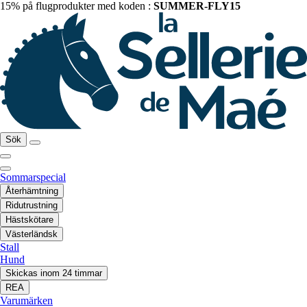
15% på flugprodukter med koden :
SUMMER-FLY15
Sök
Sommarspecial
Återhämtning
Ridutrustning
Hästskötare
Västerländsk
Stall
Hund
Skickas inom 24 timmar
REA
Varumärken