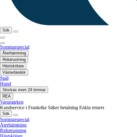
Sök
Sommarspecial
Återhämtning
Ridutrustning
Hästskötare
Västerländsk
Stall
Hund
Skickas inom 24 timmar
REA
Varumärken
Kundservice i Frankrike
Säker betalning
Enkla returer
Sök
Sommarspecial
Återhämtning
Ridutrustning
Hästskötare