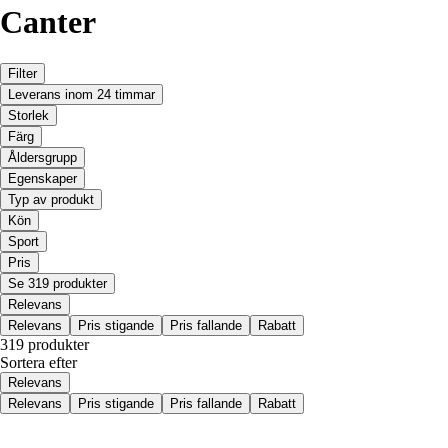
Canter
Filter
Leverans inom 24 timmar
Storlek
Färg
Åldersgrupp
Egenskaper
Typ av produkt
Kön
Sport
Pris
Se 319 produkter
Relevans
Relevans
Pris stigande
Pris fallande
Rabatt
319 produkter
Sortera efter
Relevans
Relevans
Pris stigande
Pris fallande
Rabatt