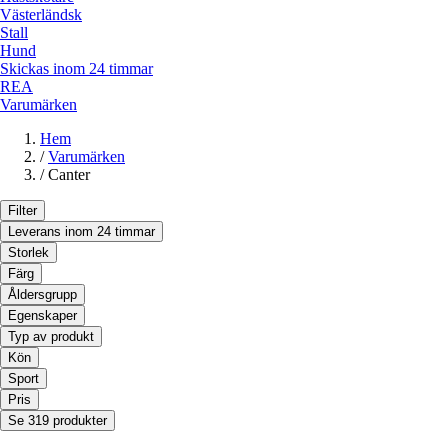
Västerländsk
Stall
Hund
Skickas inom 24 timmar
REA
Varumärken
Hem
/
Varumärken
/
Canter
Filter
Leverans inom 24 timmar
Storlek
Färg
Åldersgrupp
Egenskaper
Typ av produkt
Kön
Sport
Pris
Se 319 produkter