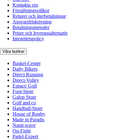
Kontakta oss
Försäljningsvillkor
Returer och återbetalningar
Ansvarsfriskrivning
Betalningsmetoder
Priser och leveransalternativ
Integritetspolicy
Våra butiker
Basket-Center
Daily Bikers
Direct Running
Direct-Volley
Espace Golf
Foot-Store
Galop Store
Golf and co
Handball-Store
House of Rugby
Made in Paradis
Nauti-wave
On-Fight
Padel-Expert