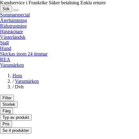
Kundservice i Frankrike
Säker betalning
Enkla returer
Sök
Sommarspecial
Återhämtning
Ridutrustning
Hästskötare
Västerländsk
Stall
Hund
Skickas inom 24 timmar
REA
Varumärken
Hem
/
Varumärken
/
Dvh
Filter
Storlek
Färg
Typ av produkt
Pris
Se 4 produkter