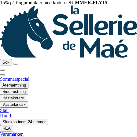
15% på flugprodukter med koden :
SUMMER-FLY15
Sök
Sommarspecial
Återhämtning
Ridutrustning
Hästskötare
Västerländsk
Stall
Hund
Skickas inom 24 timmar
REA
Varumärken