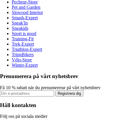
Pecheur-Store
Pet and Garden
Slowood Interior
Smash-Expert
Sneak'In
Sneakids
Sport is good
Training-Fit
Trek-Expert
Triathlon-Expert
TripnBikers
Vélo-Store
Winter-Expert
Prenumerera på vårt nyhetsbrev
Få 10 % rabatt när du prenumererar på vårt nyhetsbrev
Registrera dig
Håll kontakten
Följ oss på sociala medier