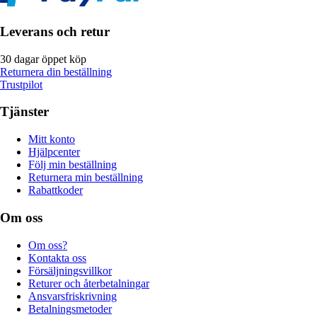
Leverans och retur
30 dagar öppet köp
Returnera din beställning
Trustpilot
Tjänster
Mitt konto
Hjälpcenter
Följ min beställning
Returnera min beställning
Rabattkoder
Om oss
Om oss?
Kontakta oss
Försäljningsvillkor
Returer och återbetalningar
Ansvarsfriskrivning
Betalningsmetoder