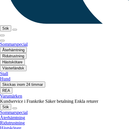
Sök
Sommarspecial
Återhämtning
Ridutrustning
Hästskötare
Västerländsk
Stall
Hund
Skickas inom 24 timmar
REA
Varumärken
Kundservice i Frankrike
Säker betalning
Enkla returer
Sök
Sommarspecial
Återhämtning
Ridutrustning
Hästskötare