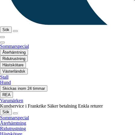
Sök
Sommarspecial
Återhämtning
Ridutrustning
Hästskötare
Västerländsk
Stall
Hund
Skickas inom 24 timmar
REA
Varumärken
Kundservice i Frankrike
Säker betalning
Enkla returer
Sök
Sommarspecial
Återhämtning
Ridutrustning
Hästskötare