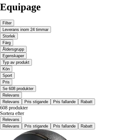
Equipage
Filter
Leverans inom 24 timmar
Storlek
Färg
Åldersgrupp
Egenskaper
Typ av produkt
Kön
Sport
Pris
Se 608 produkter
Relevans
Relevans
Pris stigande
Pris fallande
Rabatt
608 produkter
Sortera efter
Relevans
Relevans
Pris stigande
Pris fallande
Rabatt