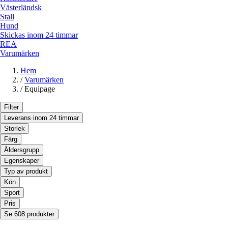
Västerländsk
Stall
Hund
Skickas inom 24 timmar
REA
Varumärken
Hem
/
Varumärken
/
Equipage
Filter
Leverans inom 24 timmar
Storlek
Färg
Åldersgrupp
Egenskaper
Typ av produkt
Kön
Sport
Pris
Se 608 produkter