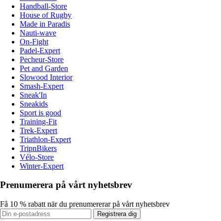
Handball-Store
House of Rugby
Made in Paradis
Nauti-wave
On-Fight
Padel-Expert
Pecheur-Store
Pet and Garden
Slowood Interior
Smash-Expert
Sneak'In
Sneakids
Sport is good
Training-Fit
Trek-Expert
Triathlon-Expert
TripnBikers
Vélo-Store
Winter-Expert
Prenumerera på vårt nyhetsbrev
Få 10 % rabatt när du prenumererar på vårt nyhetsbrev
Registrera dig