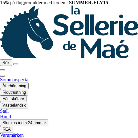
15% på flugprodukter med koden :
SUMMER-FLY15
Sök
Sommarspecial
Återhämtning
Ridutrustning
Hästskötare
Västerländsk
Stall
Hund
Skickas inom 24 timmar
REA
Varumärken