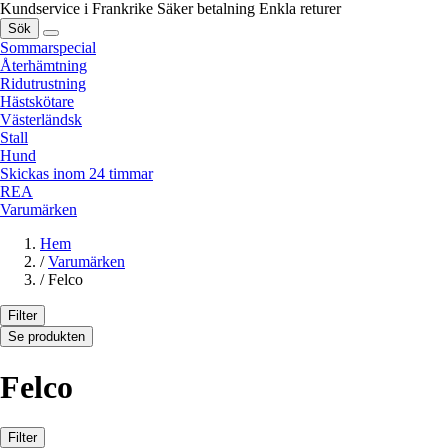
Kundservice i Frankrike
Säker betalning
Enkla returer
Sök
Sommarspecial
Återhämtning
Ridutrustning
Hästskötare
Västerländsk
Stall
Hund
Skickas inom 24 timmar
REA
Varumärken
Hem
/
Varumärken
/
Felco
Filter
Se produkten
Felco
Filter