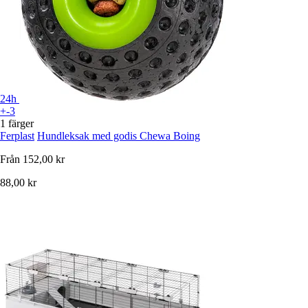
24h
+-3
1 färger
Ferplast
Hundleksak med godis Chewa Boing
Från
152,00 kr
88,00 kr