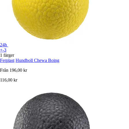
24h
+-3
1 färger
Ferplast
Hundboll Chewa Boing
Från
196,00 kr
116,00 kr