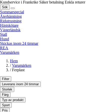
Kundservice i Frankrike
Säker betalning
Enkla returer
Sök
Sommarspecial
Återhämtning
Ridutrustning
Hästskötare
Västerländsk
Stall
Hund
Skickas inom 24 timmar
REA
Varumärken
Hem
/
Varumärken
/
Ferplast
Filter
Leverans inom 24 timmar
Storlek
Färg
Typ av produkt
Sport
Pris