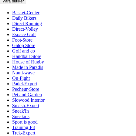
Våra butiker
Basket-Center
Daily Bikers
Direct Running
Direct-Volley
Espace Golf
Foot-Store
Galop Store
Golf and co
Handball-Store
House of Rugby
Made in Paradis
Nauti-wave
On-Fight
Padel-Expert
Pecheur-Store
Pet and Garden
Slowood Interior
Smash-Expert
Sneak'In
Sneakids
Sport is good
Training-Fit
Trek-Expert