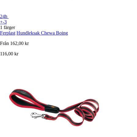
24h
+-3
1 färger
Ferplast
Hundleksak Chewa Boing
Från
162,00 kr
116,00 kr