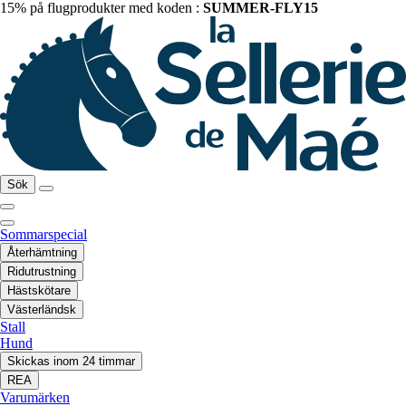
15% på flugprodukter med koden :
SUMMER-FLY15
Sök
Sommarspecial
Återhämtning
Ridutrustning
Hästskötare
Västerländsk
Stall
Hund
Skickas inom 24 timmar
REA
Varumärken