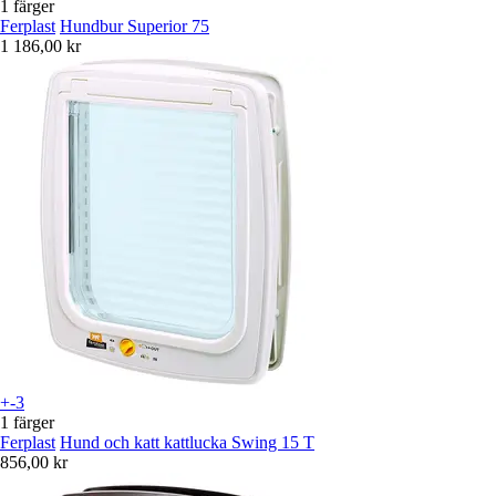
1 färger
Ferplast
Hundbur Superior 75
1 186,00 kr
+-3
1 färger
Ferplast
Hund och katt kattlucka Swing 15 T
856,00 kr