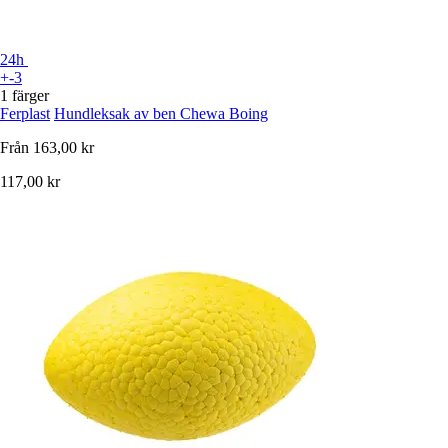
24h
+-3
1 färger
Ferplast
Hundleksak av ben Chewa Boing
Från
163,00 kr
117,00 kr