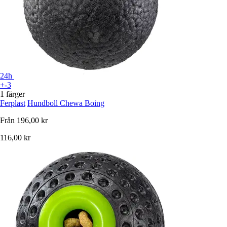
24h
+-3
1 färger
Ferplast
Hundboll Chewa Boing
Från
196,00 kr
116,00 kr