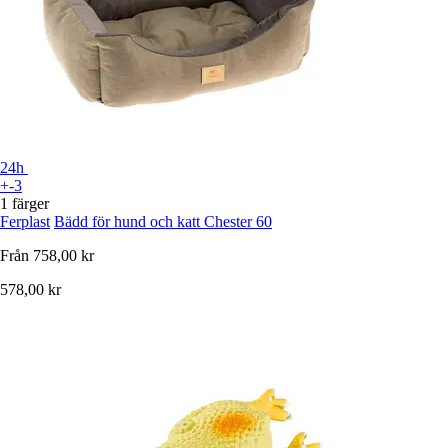
24h
+-3
1 färger
Ferplast
Bädd för hund och katt Chester 60
Från
758,00 kr
578,00 kr