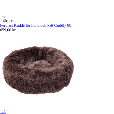
+-3
1 färger
Ferplast
Kudde för hund och katt Cuddly 80
659,00 kr
+-3