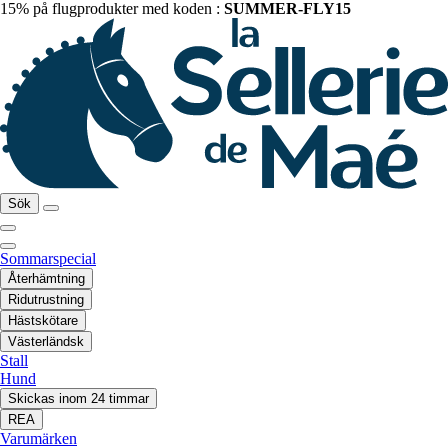
15% på flugprodukter med koden :
SUMMER-FLY15
Sök
Sommarspecial
Återhämtning
Ridutrustning
Hästskötare
Västerländsk
Stall
Hund
Skickas inom 24 timmar
REA
Varumärken