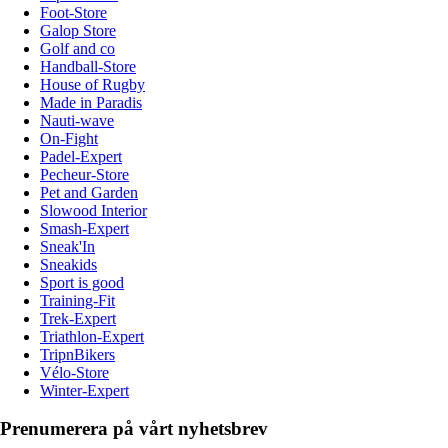
Foot-Store
Galop Store
Golf and co
Handball-Store
House of Rugby
Made in Paradis
Nauti-wave
On-Fight
Padel-Expert
Pecheur-Store
Pet and Garden
Slowood Interior
Smash-Expert
Sneak'In
Sneakids
Sport is good
Training-Fit
Trek-Expert
Triathlon-Expert
TripnBikers
Vélo-Store
Winter-Expert
Prenumerera på vårt nyhetsbrev