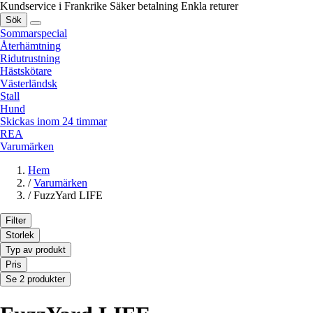
Kundservice i Frankrike
Säker betalning
Enkla returer
Sök
Sommarspecial
Återhämtning
Ridutrustning
Hästskötare
Västerländsk
Stall
Hund
Skickas inom 24 timmar
REA
Varumärken
Hem
/
Varumärken
/
FuzzYard LIFE
Filter
Storlek
Typ av produkt
Pris
Se 2 produkter