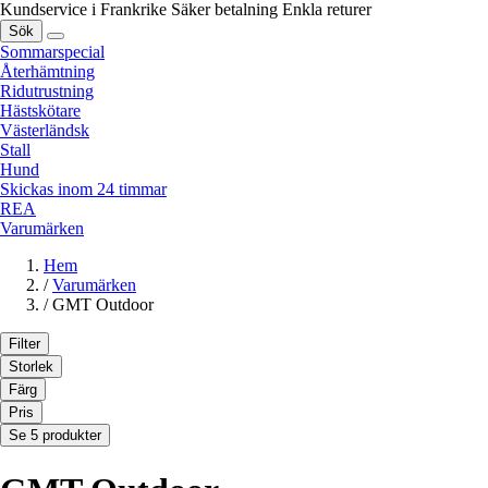
Kundservice i Frankrike
Säker betalning
Enkla returer
Sök
Sommarspecial
Återhämtning
Ridutrustning
Hästskötare
Västerländsk
Stall
Hund
Skickas inom 24 timmar
REA
Varumärken
Hem
/
Varumärken
/
GMT Outdoor
Filter
Storlek
Färg
Pris
Se 5 produkter