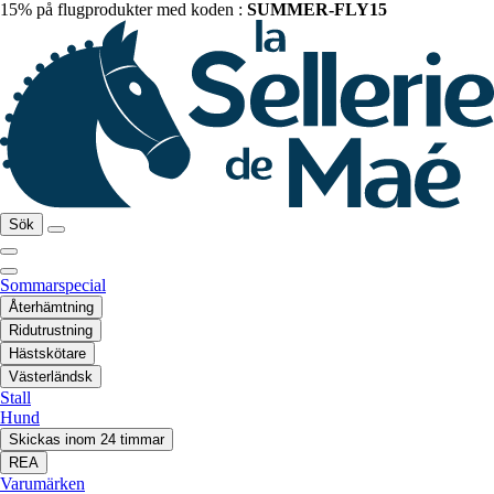
15% på flugprodukter med koden :
SUMMER-FLY15
Sök
Sommarspecial
Återhämtning
Ridutrustning
Hästskötare
Västerländsk
Stall
Hund
Skickas inom 24 timmar
REA
Varumärken