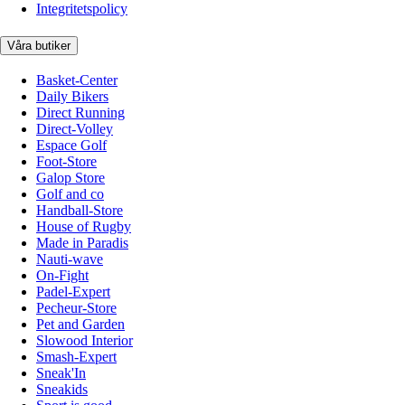
Integritetspolicy
Våra butiker
Basket-Center
Daily Bikers
Direct Running
Direct-Volley
Espace Golf
Foot-Store
Galop Store
Golf and co
Handball-Store
House of Rugby
Made in Paradis
Nauti-wave
On-Fight
Padel-Expert
Pecheur-Store
Pet and Garden
Slowood Interior
Smash-Expert
Sneak'In
Sneakids