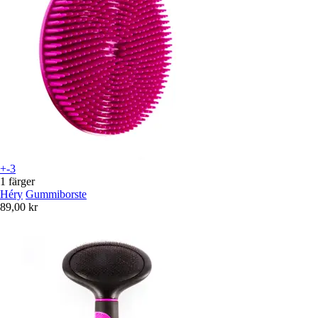
+-3
1 färger
Héry
Gummiborste
89,00 kr