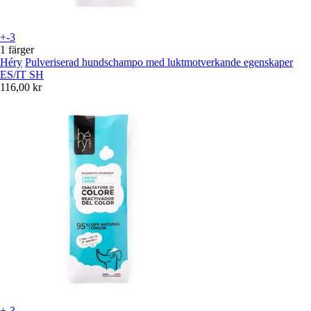
+-3
1 färger
Héry
Pulveriserad hundschampo med luktmotverkande egenskaper
ES/IT SH
116,00 kr
+-3