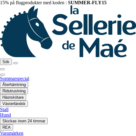
15% på flugprodukter med koden :
SUMMER-FLY15
Sök
Sommarspecial
Återhämtning
Ridutrustning
Hästskötare
Västerländsk
Stall
Hund
Skickas inom 24 timmar
REA
Varumärken