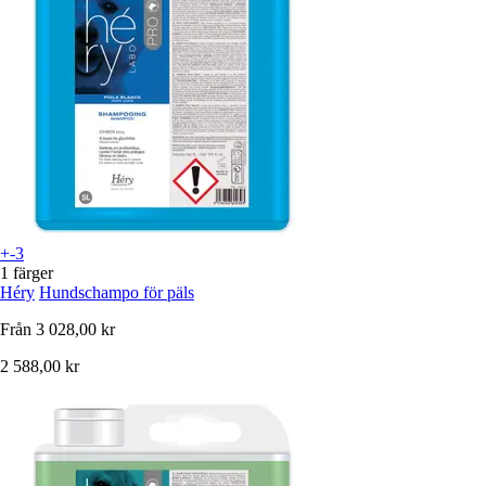
+-3
1 färger
Héry
Hundschampo för päls
Från
3 028,00 kr
2 588,00 kr