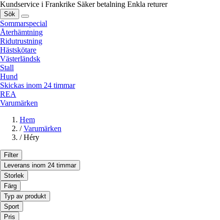
Kundservice i Frankrike
Säker betalning
Enkla returer
Sök
Sommarspecial
Återhämtning
Ridutrustning
Hästskötare
Västerländsk
Stall
Hund
Skickas inom 24 timmar
REA
Varumärken
Hem
/
Varumärken
/
Héry
Filter
Leverans inom 24 timmar
Storlek
Färg
Typ av produkt
Sport
Pris