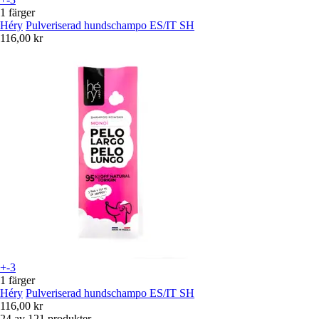
1 färger
Héry
Pulveriserad hundschampo ES/IT SH
116,00 kr
+-3
1 färger
Héry
Pulveriserad hundschampo ES/IT SH
116,00 kr
24 av 121 produkter