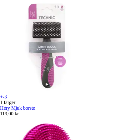
+-3
1 färger
Héry
Mjuk borste
119,00 kr