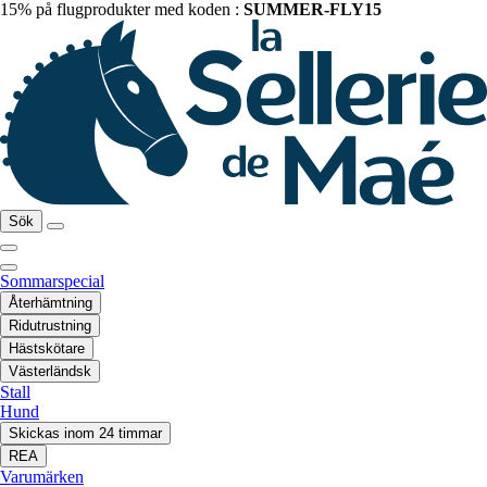
15% på flugprodukter med koden :
SUMMER-FLY15
Sök
Sommarspecial
Återhämtning
Ridutrustning
Hästskötare
Västerländsk
Stall
Hund
Skickas inom 24 timmar
REA
Varumärken