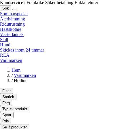
Kundservice i Frankrike
Säker betalning
Enkla returer
Sök
Sommarspecial
Återhämtning
Ridutrustning
Hästskötare
Västerländsk
Stall
Hund
Skickas inom 24 timmar
REA
Varumärken
Hem
/
Varumärken
/
Hotline
Filter
Storlek
Färg
Typ av produkt
Sport
Pris
Se 3 produkter