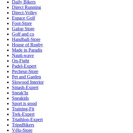
Daily Bikers
Direct Running
Direct-Volley
Espace Golf
Foot-Store
Galop Store
Golf and co
Handball-Store
House of Rugby
Made in Paradis
Nauti-wave
On-Fight
Padel-Expert
Pecheur-Store
Pet and Garden
Slowood Interior
Smash-Expert
Sneak'In
Sneakids
Sport is good
Training-Fit
Trek-Expert
Triathlon-Expert
TripnBikers
Vélo-Store