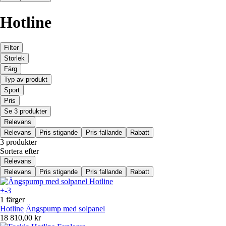
Hotline
Filter
Storlek
Färg
Typ av produkt
Sport
Pris
Se 3 produkter
Relevans
Relevans
Pris stigande
Pris fallande
Rabatt
3 produkter
Sortera efter
Relevans
Relevans
Pris stigande
Pris fallande
Rabatt
+-3
1 färger
Hotline
Ängspump med solpanel
18 810,00 kr