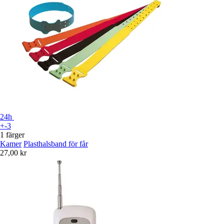
24h
+-3
1 färger
Kamer
Plasthalsband för får
27,00 kr