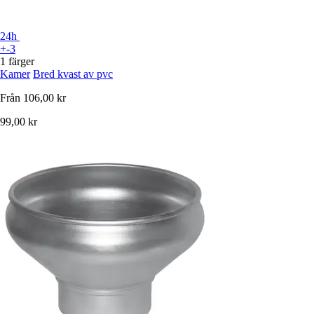
24h
+-3
1 färger
Kamer
Bred kvast av pvc
Från
106,00 kr
99,00 kr