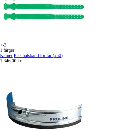
+-3
1 färger
Kamer
Plasthalsband för får (x50)
1 346,00 kr