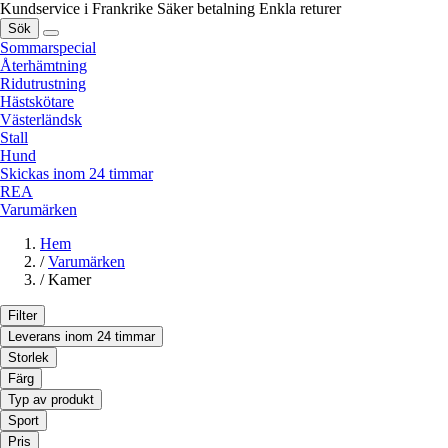
Kundservice i Frankrike
Säker betalning
Enkla returer
Sök
Sommarspecial
Återhämtning
Ridutrustning
Hästskötare
Västerländsk
Stall
Hund
Skickas inom 24 timmar
REA
Varumärken
Hem
/
Varumärken
/
Kamer
Filter
Leverans inom 24 timmar
Storlek
Färg
Typ av produkt
Sport
Pris