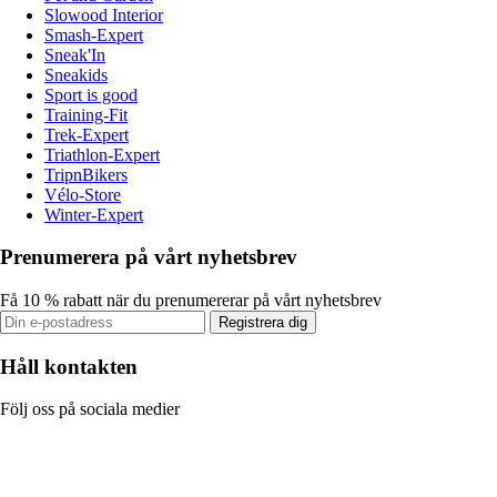
Slowood Interior
Smash-Expert
Sneak'In
Sneakids
Sport is good
Training-Fit
Trek-Expert
Triathlon-Expert
TripnBikers
Vélo-Store
Winter-Expert
Prenumerera på vårt nyhetsbrev
Få 10 % rabatt när du prenumererar på vårt nyhetsbrev
Registrera dig
Håll kontakten
Följ oss på sociala medier