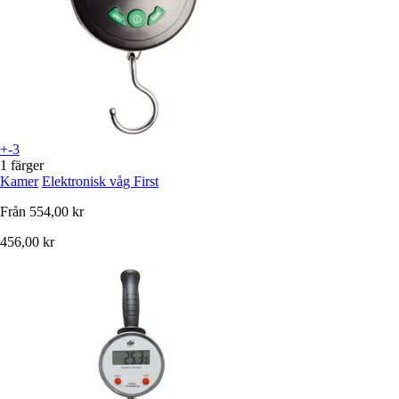
+-3
1 färger
Kamer
Elektronisk våg First
Från
554,00 kr
456,00 kr