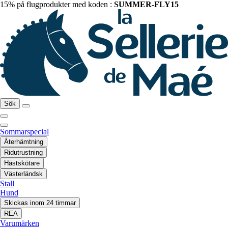
15% på flugprodukter med koden :
SUMMER-FLY15
Sök
Sommarspecial
Återhämtning
Ridutrustning
Hästskötare
Västerländsk
Stall
Hund
Skickas inom 24 timmar
REA
Varumärken