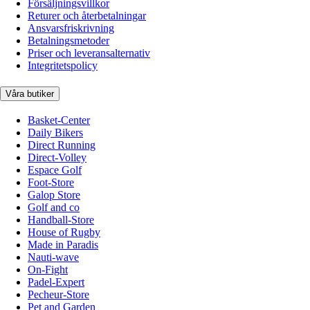
Försäljningsvillkor
Returer och återbetalningar
Ansvarsfriskrivning
Betalningsmetoder
Priser och leveransalternativ
Integritetspolicy
Våra butiker
Basket-Center
Daily Bikers
Direct Running
Direct-Volley
Espace Golf
Foot-Store
Galop Store
Golf and co
Handball-Store
House of Rugby
Made in Paradis
Nauti-wave
On-Fight
Padel-Expert
Pecheur-Store
Pet and Garden