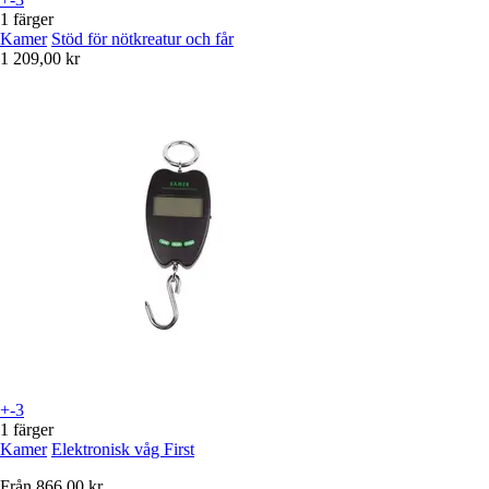
1 färger
Kamer
Stöd för nötkreatur och får
1 209,00 kr
+-3
1 färger
Kamer
Elektronisk våg First
Från
866,00 kr