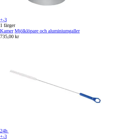
+-3
1 färger
Kamer
Mjölklöpare och aluminiumgaller
735,00 kr
24h
+-3