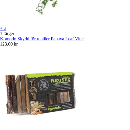
+-3
1 färger
Komodo
Skydd för reptiler Papaya Leaf Vine
123,00 kr