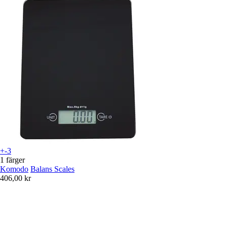
+-3
1 färger
Komodo
Balans Scales
406,00 kr