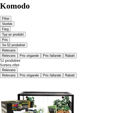
Komodo
Filter
Storlek
Färg
Typ av produkt
Pris
Se 52 produkter
Relevans
Relevans
Pris stigande
Pris fallande
Rabatt
52 produkter
Sortera efter
Relevans
Relevans
Pris stigande
Pris fallande
Rabatt