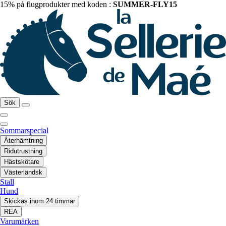
15% på flugprodukter med koden :
SUMMER-FLY15
Sök
Sommarspecial
Återhämtning
Ridutrustning
Hästskötare
Västerländsk
Stall
Hund
Skickas inom 24 timmar
REA
Varumärken