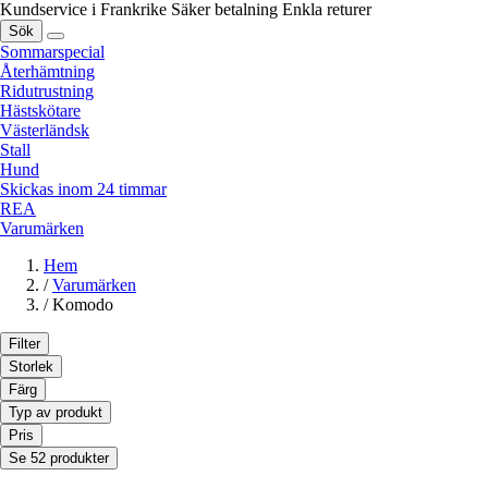
Kundservice i Frankrike
Säker betalning
Enkla returer
Sök
Sommarspecial
Återhämtning
Ridutrustning
Hästskötare
Västerländsk
Stall
Hund
Skickas inom 24 timmar
REA
Varumärken
Hem
/
Varumärken
/
Komodo
Filter
Storlek
Färg
Typ av produkt
Pris
Se 52 produkter