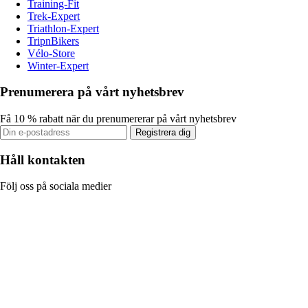
Training-Fit
Trek-Expert
Triathlon-Expert
TripnBikers
Vélo-Store
Winter-Expert
Prenumerera på vårt nyhetsbrev
Få 10 % rabatt när du prenumererar på vårt nyhetsbrev
Registrera dig
Håll kontakten
Följ oss på sociala medier