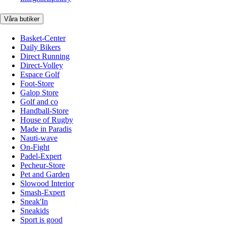
Våra butiker
Basket-Center
Daily Bikers
Direct Running
Direct-Volley
Espace Golf
Foot-Store
Galop Store
Golf and co
Handball-Store
House of Rugby
Made in Paradis
Nauti-wave
On-Fight
Padel-Expert
Pecheur-Store
Pet and Garden
Slowood Interior
Smash-Expert
Sneak'In
Sneakids
Sport is good