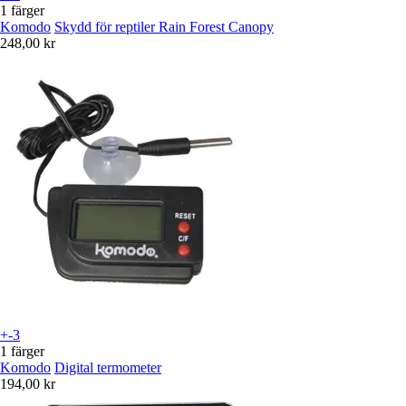
1 färger
Komodo
Skydd för reptiler Rain Forest Canopy
248,00 kr
+-3
1 färger
Komodo
Digital termometer
194,00 kr