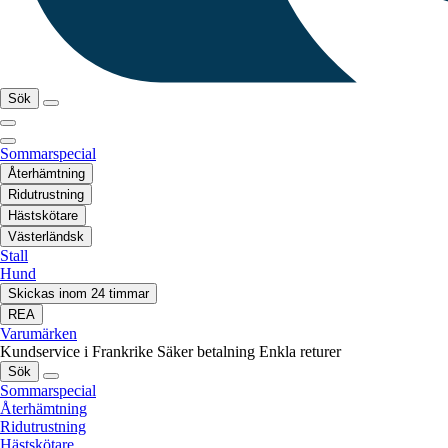
Sök
Sommarspecial
Återhämtning
Ridutrustning
Hästskötare
Västerländsk
Stall
Hund
Skickas inom 24 timmar
REA
Varumärken
Kundservice i Frankrike
Säker betalning
Enkla returer
Sök
Sommarspecial
Återhämtning
Ridutrustning
Hästskötare