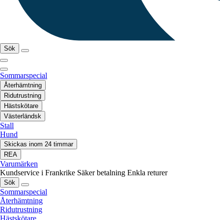
Sök
Sommarspecial
Återhämtning
Ridutrustning
Hästskötare
Västerländsk
Stall
Hund
Skickas inom 24 timmar
REA
Varumärken
Kundservice i Frankrike
Säker betalning
Enkla returer
Sök
Sommarspecial
Återhämtning
Ridutrustning
Hästskötare