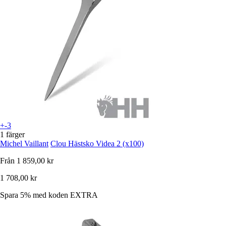
+-3
1 färger
Michel Vaillant
Clou Hästsko Videa 2 (x100)
Från
1 859,00 kr
1 708,00 kr
Spara 5%
med koden
EXTRA