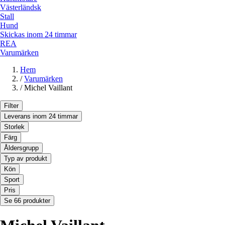
Västerländsk
Stall
Hund
Skickas inom 24 timmar
REA
Varumärken
Hem
/
Varumärken
/
Michel Vaillant
Filter
Leverans inom 24 timmar
Storlek
Färg
Åldersgrupp
Typ av produkt
Kön
Sport
Pris
Se 66 produkter