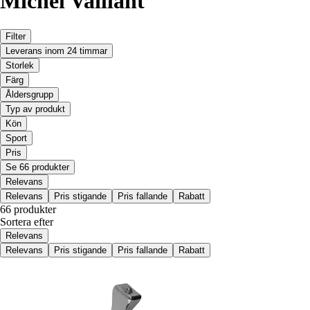
Michel Vaillant
Filter
Leverans inom 24 timmar
Storlek
Färg
Åldersgrupp
Typ av produkt
Kön
Sport
Pris
Se 66 produkter
Relevans
Relevans
Pris stigande
Pris fallande
Rabatt
66 produkter
Sortera efter
Relevans
Relevans
Pris stigande
Pris fallande
Rabatt