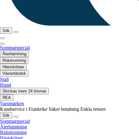
Sök
Sommarspecial
Återhämtning
Ridutrustning
Hästskötare
Västerländsk
Stall
Hund
Skickas inom 24 timmar
REA
Varumärken
Kundservice i Frankrike
Säker betalning
Enkla returer
Sök
Sommarspecial
Återhämtning
Ridutrustning
Hästskötare