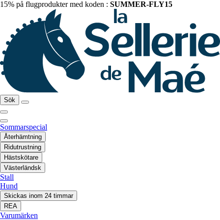
15% på flugprodukter med koden :
SUMMER-FLY15
Sök
Sommarspecial
Återhämtning
Ridutrustning
Hästskötare
Västerländsk
Stall
Hund
Skickas inom 24 timmar
REA
Varumärken