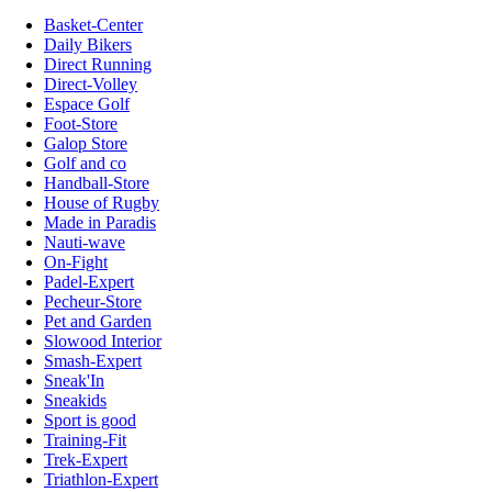
Basket-Center
Daily Bikers
Direct Running
Direct-Volley
Espace Golf
Foot-Store
Galop Store
Golf and co
Handball-Store
House of Rugby
Made in Paradis
Nauti-wave
On-Fight
Padel-Expert
Pecheur-Store
Pet and Garden
Slowood Interior
Smash-Expert
Sneak'In
Sneakids
Sport is good
Training-Fit
Trek-Expert
Triathlon-Expert