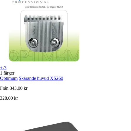
+-3
1 färger
Optimum
Skärande huvud XS260
Från
343,00 kr
328,00 kr