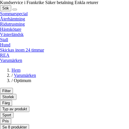
Kundservice i Frankrike
Säker betalning
Enkla returer
Sök
Sommarspecial
Återhämtning
Ridutrustning
Hästskötare
Västerländsk
Stall
Hund
Skickas inom 24 timmar
REA
Varumärken
Hem
/
Varumärken
/
Optimum
Filter
Storlek
Färg
Typ av produkt
Sport
Pris
Se 8 produkter