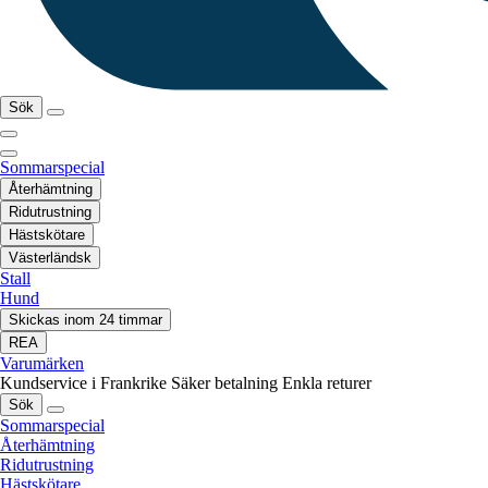
Sök
Sommarspecial
Återhämtning
Ridutrustning
Hästskötare
Västerländsk
Stall
Hund
Skickas inom 24 timmar
REA
Varumärken
Kundservice i Frankrike
Säker betalning
Enkla returer
Sök
Sommarspecial
Återhämtning
Ridutrustning
Hästskötare