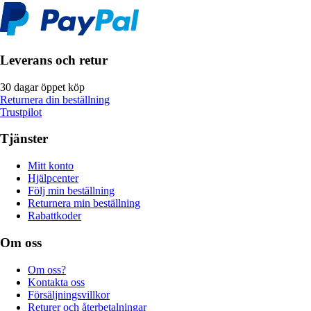
Leverans och retur
30 dagar öppet köp
Returnera din beställning
Trustpilot
Tjänster
Mitt konto
Hjälpcenter
Följ min beställning
Returnera min beställning
Rabattkoder
Om oss
Om oss?
Kontakta oss
Försäljningsvillkor
Returer och återbetalningar