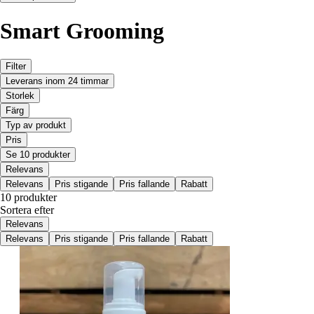
Smart Grooming
Filter
Leverans inom 24 timmar
Storlek
Färg
Typ av produkt
Pris
Se 10 produkter
Relevans
Relevans
Pris stigande
Pris fallande
Rabatt
10 produkter
Sortera efter
Relevans
Relevans
Pris stigande
Pris fallande
Rabatt