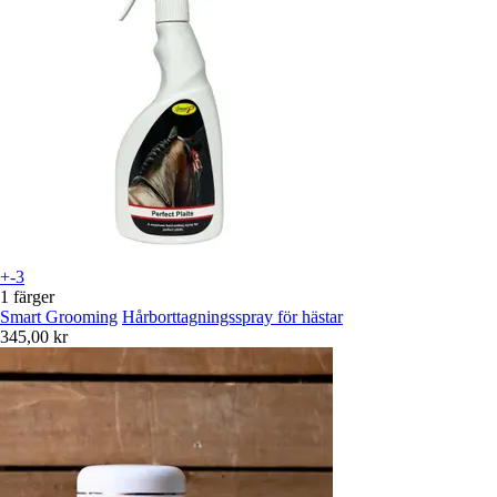
+-3
1 färger
Smart Grooming
Hårborttagningsspray för hästar
345,00 kr