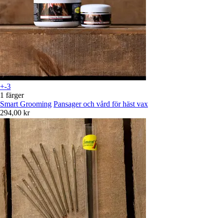
+-3
1 färger
Smart Grooming
Pansager och vård för häst vax
294,00 kr