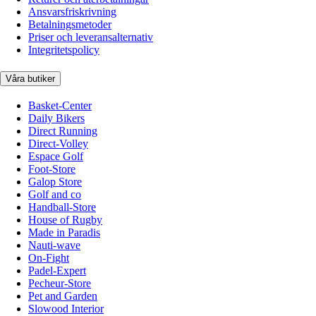
Ansvarsfriskrivning
Betalningsmetoder
Priser och leveransalternativ
Integritetspolicy
Våra butiker
Basket-Center
Daily Bikers
Direct Running
Direct-Volley
Espace Golf
Foot-Store
Galop Store
Golf and co
Handball-Store
House of Rugby
Made in Paradis
Nauti-wave
On-Fight
Padel-Expert
Pecheur-Store
Pet and Garden
Slowood Interior