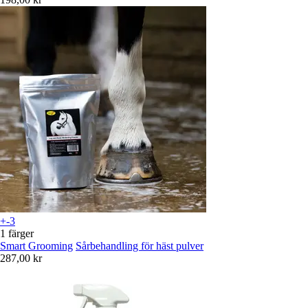
+-3
1 färger
Smart Grooming
Sårbehandling för häst pulver
287,00 kr