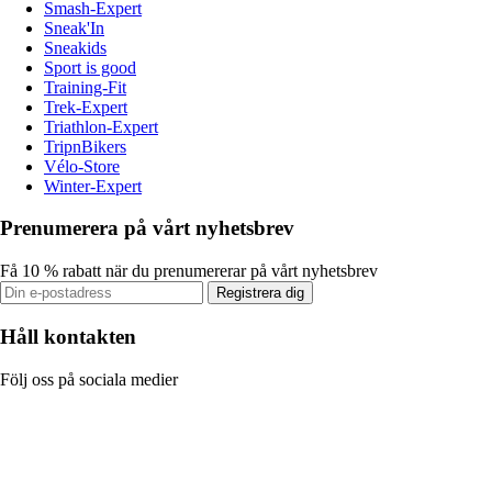
Smash-Expert
Sneak'In
Sneakids
Sport is good
Training-Fit
Trek-Expert
Triathlon-Expert
TripnBikers
Vélo-Store
Winter-Expert
Prenumerera på vårt nyhetsbrev
Få 10 % rabatt när du prenumererar på vårt nyhetsbrev
Registrera dig
Håll kontakten
Följ oss på sociala medier