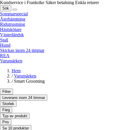
Kundservice i Frankrike
Säker betalning
Enkla returer
Sök
Sommarspecial
Återhämtning
Ridutrustning
Hästskötare
Västerländsk
Stall
Hund
Skickas inom 24 timmar
REA
Varumärken
Hem
/
Varumärken
/
Smart Grooming
Filter
Leverans inom 24 timmar
Storlek
Färg
Typ av produkt
Pris
Se 10 produkter