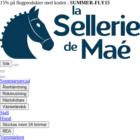
15% på flugprodukter med koden :
SUMMER-FLY15
Sök
Sommarspecial
Återhämtning
Ridutrustning
Hästskötare
Västerländsk
Stall
Hund
Skickas inom 24 timmar
REA
Varumärken