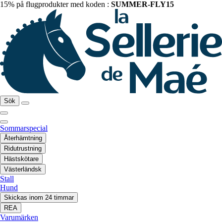
15% på flugprodukter med koden :
SUMMER-FLY15
Sök
Sommarspecial
Återhämtning
Ridutrustning
Hästskötare
Västerländsk
Stall
Hund
Skickas inom 24 timmar
REA
Varumärken