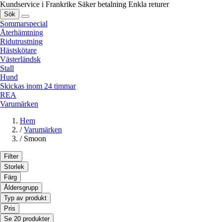
Kundservice i Frankrike
Säker betalning
Enkla returer
Sök
Sommarspecial
Återhämtning
Ridutrustning
Hästskötare
Västerländsk
Stall
Hund
Skickas inom 24 timmar
REA
Varumärken
Hem
/
Varumärken
/
Smoon
Filter
Storlek
Färg
Åldersgrupp
Typ av produkt
Pris
Se 20 produkter