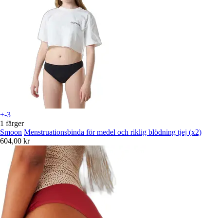
+-3
1 färger
Smoon
Menstruationsbinda för medel och riklig blödning tjej (x2)
604,00 kr