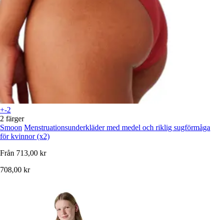
+-2
2 färger
Smoon
Menstruationsunderkläder med medel och riklig sugförmåga
för kvinnor (x2)
Från
713,00 kr
708,00 kr