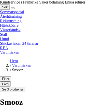
Kundservice i Frankrike
Säker betalning
Enkla returer
Sök
Sommarspecial
Återhämtning
Ridutrustning
Hästskötare
Västerländsk
Stall
Hund
Skickas inom 24 timmar
REA
Varumärken
Hem
/
Varumärken
/
Smooz
Filter
Färg
Se 3 produkter
Smooz