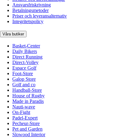
Ansvarsfriskrivning
Betalningsmetoder
Priser och leveransalternativ
Integritetspolicy
Våra butiker
Basket-Center
Daily Bikers
Direct Running
Direct-Volley
Espace Golf
Foot-Store
Galop Store
Golf and co
Handball-Store
House of Rugby
Made in Paradis
Nauti-wave
On-Fight
Padel-Expert
Pecheur-Store
Pet and Garden
Slowood Interior