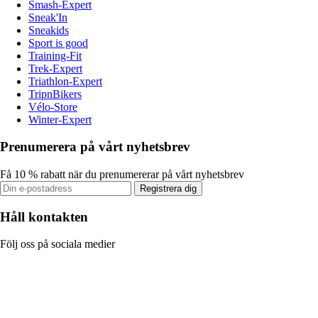
Smash-Expert
Sneak'In
Sneakids
Sport is good
Training-Fit
Trek-Expert
Triathlon-Expert
TripnBikers
Vélo-Store
Winter-Expert
Prenumerera på vårt nyhetsbrev
Få 10 % rabatt när du prenumererar på vårt nyhetsbrev
Registrera dig
Håll kontakten
Följ oss på sociala medier