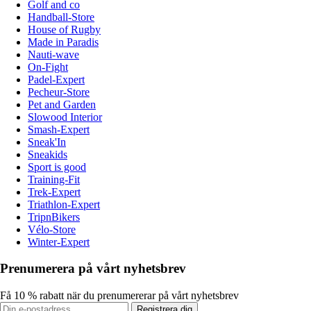
Golf and co
Handball-Store
House of Rugby
Made in Paradis
Nauti-wave
On-Fight
Padel-Expert
Pecheur-Store
Pet and Garden
Slowood Interior
Smash-Expert
Sneak'In
Sneakids
Sport is good
Training-Fit
Trek-Expert
Triathlon-Expert
TripnBikers
Vélo-Store
Winter-Expert
Prenumerera på vårt nyhetsbrev
Få 10 % rabatt när du prenumererar på vårt nyhetsbrev
Registrera dig