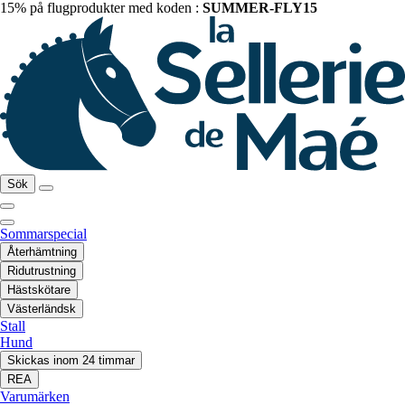
15% på flugprodukter med koden :
SUMMER-FLY15
Sök
Sommarspecial
Återhämtning
Ridutrustning
Hästskötare
Västerländsk
Stall
Hund
Skickas inom 24 timmar
REA
Varumärken