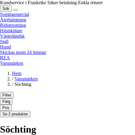
Kundservice i Frankrike
Säker betalning
Enkla returer
Sök
Sommarspecial
Återhämtning
Ridutrustning
Hästskötare
Västerländsk
Stall
Hund
Skickas inom 24 timmar
REA
Varumärken
Hem
/
Varumärken
/
Söchting
Filter
Färg
Pris
Se 2 produkter
Söchting