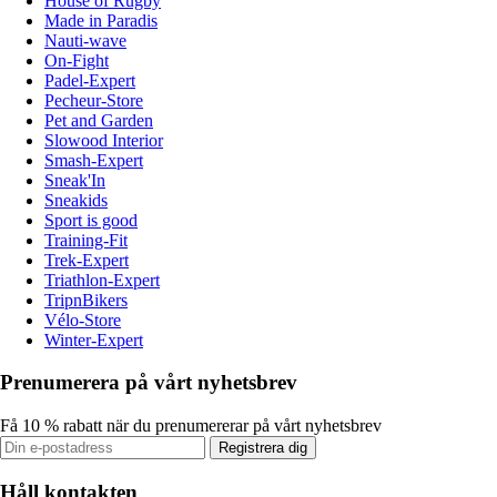
House of Rugby
Made in Paradis
Nauti-wave
On-Fight
Padel-Expert
Pecheur-Store
Pet and Garden
Slowood Interior
Smash-Expert
Sneak'In
Sneakids
Sport is good
Training-Fit
Trek-Expert
Triathlon-Expert
TripnBikers
Vélo-Store
Winter-Expert
Prenumerera på vårt nyhetsbrev
Få 10 % rabatt när du prenumererar på vårt nyhetsbrev
Registrera dig
Håll kontakten