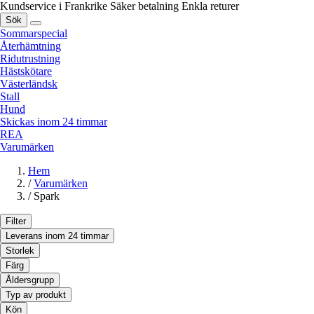
Kundservice i Frankrike
Säker betalning
Enkla returer
Sök
Sommarspecial
Återhämtning
Ridutrustning
Hästskötare
Västerländsk
Stall
Hund
Skickas inom 24 timmar
REA
Varumärken
Hem
/
Varumärken
/
Spark
Filter
Leverans inom 24 timmar
Storlek
Färg
Åldersgrupp
Typ av produkt
Kön