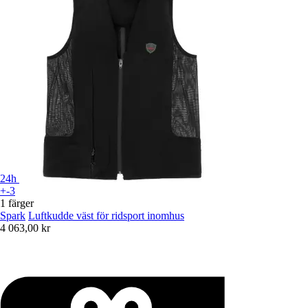
24h
+-3
1 färger
Spark
Luftkudde väst för ridsport inomhus
4 063,00 kr