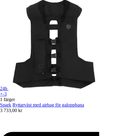
24h
+-3
1 färger
Spark
Ryttarväst med airbag för galoppbana
3 733,00 kr