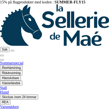
15% på flugprodukter med koden :
SUMMER-FLY15
Sök
Sommarspecial
Återhämtning
Ridutrustning
Hästskötare
Västerländsk
Stall
Hund
Skickas inom 24 timmar
REA
Varumärken