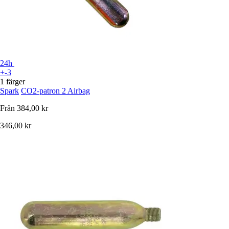
24h
+-3
1 färger
Spark
CO2-patron 2 Airbag
Från
384,00 kr
346,00 kr