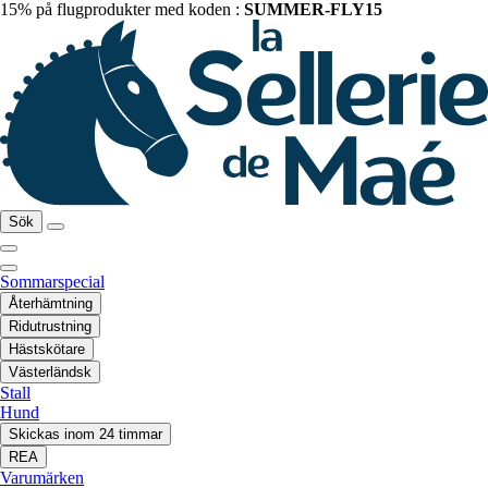
15% på flugprodukter med koden :
SUMMER-FLY15
Sök
Sommarspecial
Återhämtning
Ridutrustning
Hästskötare
Västerländsk
Stall
Hund
Skickas inom 24 timmar
REA
Varumärken