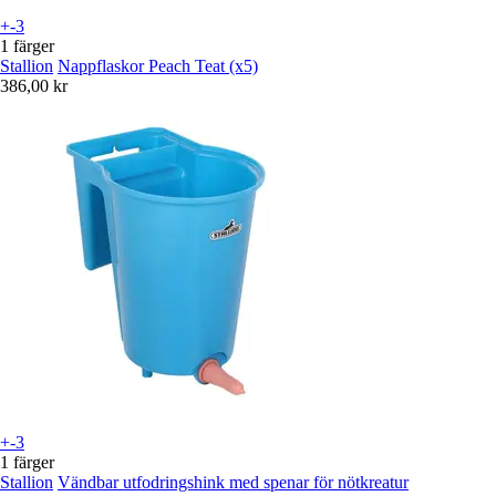
+-3
1 färger
Stallion
Nappflaskor Peach Teat (x5)
386,00 kr
+-3
1 färger
Stallion
Vändbar utfodringshink med spenar för nötkreatur