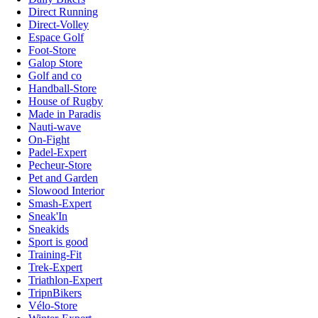
Direct Running
Direct-Volley
Espace Golf
Foot-Store
Galop Store
Golf and co
Handball-Store
House of Rugby
Made in Paradis
Nauti-wave
On-Fight
Padel-Expert
Pecheur-Store
Pet and Garden
Slowood Interior
Smash-Expert
Sneak'In
Sneakids
Sport is good
Training-Fit
Trek-Expert
Triathlon-Expert
TripnBikers
Vélo-Store