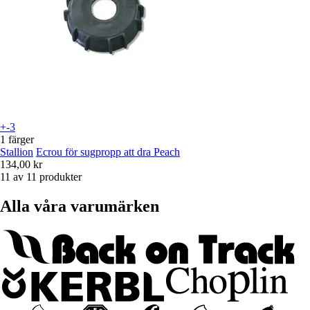
+-3
1 färger
Stallion
Ecrou för sugpropp att dra Peach
134,00 kr
11 av 11 produkter
Alla våra varumärken