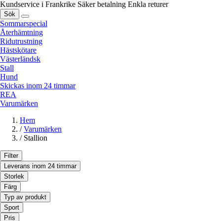
Kundservice i Frankrike
Säker betalning
Enkla returer
Sök
Sommarspecial
Återhämtning
Ridutrustning
Hästskötare
Västerländsk
Stall
Hund
Skickas inom 24 timmar
REA
Varumärken
Hem
/
Varumärken
/
Stallion
Filter
Leverans inom 24 timmar
Storlek
Färg
Typ av produkt
Sport
Pris