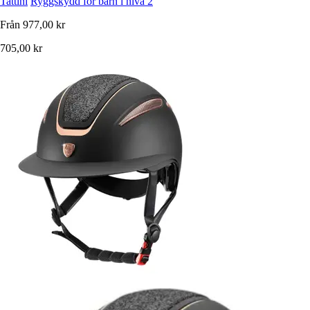
Tattini
Ryggskydd för barn i nivå 2
Från
977,00 kr
705,00 kr