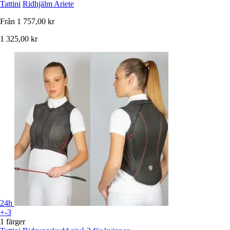
Tattini
Ridhjälm Ariete
Från
1 757,00 kr
1 325,00 kr
24h
+-3
1 färger