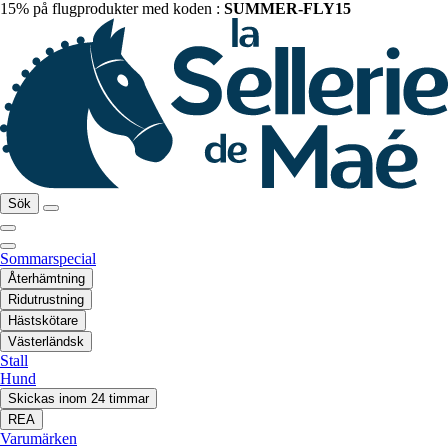
15% på flugprodukter med koden :
SUMMER-FLY15
Sök
Sommarspecial
Återhämtning
Ridutrustning
Hästskötare
Västerländsk
Stall
Hund
Skickas inom 24 timmar
REA
Varumärken