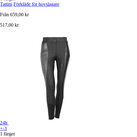
Tattini
Förkläde för hovslagare
Från
659,00 kr
517,00 kr
24h
+-3
1 färger