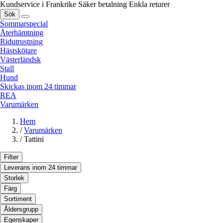
Kundservice i Frankrike
Säker betalning
Enkla returer
Sök
Sommarspecial
Återhämtning
Ridutrustning
Hästskötare
Västerländsk
Stall
Hund
Skickas inom 24 timmar
REA
Varumärken
Hem
/
Varumärken
/
Tattini
Filter
Leverans inom 24 timmar
Storlek
Färg
Sortiment
Åldersgrupp
Egenskaper