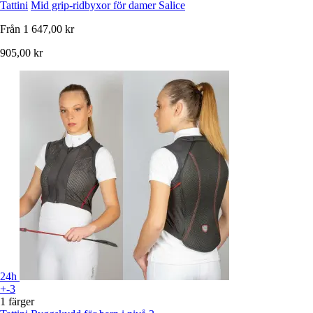
Tattini
Mid grip-ridbyxor för damer Salice
Från
1 647,00 kr
905,00 kr
24h
+-3
1 färger