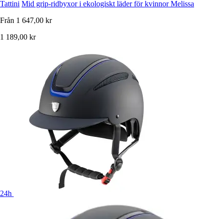
Tattini
Mid grip-ridbyxor i ekologiskt läder för kvinnor Melissa
Från
1 647,00 kr
1 189,00 kr
24h