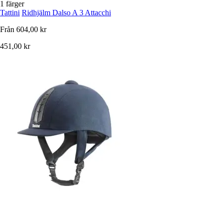
1 färger
Tattini
Ridhjälm Dalso A 3 Attacchi
Från
604,00 kr
451,00 kr