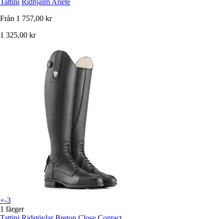
Tattini
Ridhjälm Ariete
Från
1 757,00 kr
1 325,00 kr
+-3
1 färger
Tattini
Ridstövlar Breton Close Contact