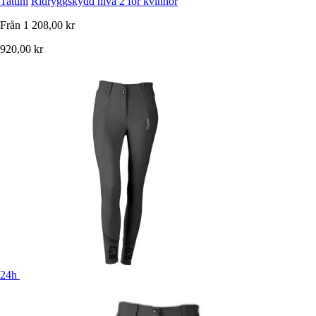
Tattini
Ridryggskydd nivå 2 för kvinnor
Från
1 208,00 kr
920,00 kr
24h