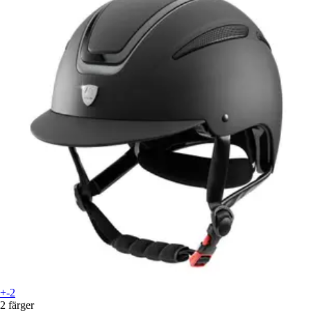
+-2
2 färger