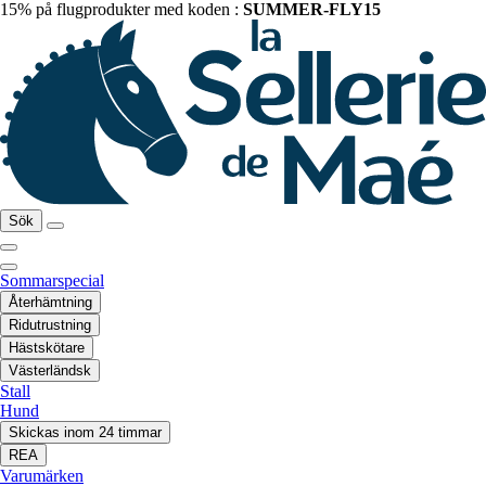
15% på flugprodukter med koden :
SUMMER-FLY15
Sök
Sommarspecial
Återhämtning
Ridutrustning
Hästskötare
Västerländsk
Stall
Hund
Skickas inom 24 timmar
REA
Varumärken