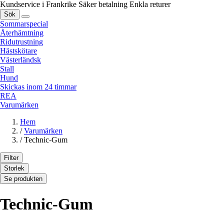
Kundservice i Frankrike
Säker betalning
Enkla returer
Sök
Sommarspecial
Återhämtning
Ridutrustning
Hästskötare
Västerländsk
Stall
Hund
Skickas inom 24 timmar
REA
Varumärken
Hem
/
Varumärken
/
Technic-Gum
Filter
Storlek
Se produkten
Technic-Gum