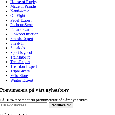
House of Rugby
Made in Paradis
Nauti-wave
On-Fight
Padel-Expert
Pecheur-Store
Pet and Garden
Slowood Interior
Smash-Expert
Sneak'In
Sneakids
Sport is good
Training-Fit
Trek-Expert
Triathlon-Expert
TripnBikers
Vélo-Store
Winter-Expert
Prenumerera på vårt nyhetsbrev
Få 10 % rabatt när du prenumererar på vårt nyhetsbrev
Registrera dig