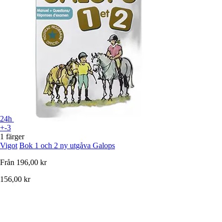
24h
+-3
1 färger
Vigot
Bok 1 och 2 ny utgåva Galops
Från
196,00 kr
156,00 kr