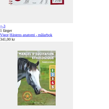
+-3
1 färger
Vigot
Hästens anatomi - målarbok
341,00 kr