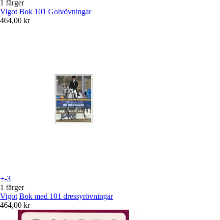
1 färger
Vigot
Bok 101 Golvövningar
464,00 kr
+-3
1 färger
Vigot
Bok med 101 dressyrövningar
464,00 kr