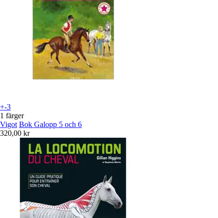
+-3
1 färger
Vigot
Bok Galopp 5 och 6
320,00 kr