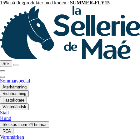
15% på flugprodukter med koden :
SUMMER-FLY15
Sök
Sommarspecial
Återhämtning
Ridutrustning
Hästskötare
Västerländsk
Stall
Hund
Skickas inom 24 timmar
REA
Varumärken