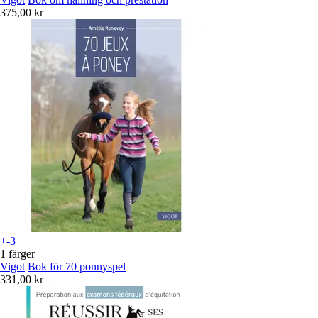
375,00 kr
+-3
1 färger
Vigot
Bok för 70 ponnyspel
331,00 kr