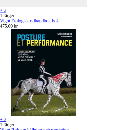
+-3
1 färger
Vigot
Etologisk ridhandbok bok
475,00 kr
+-3
1 färger
Vigot
Bok om hållning och prestation