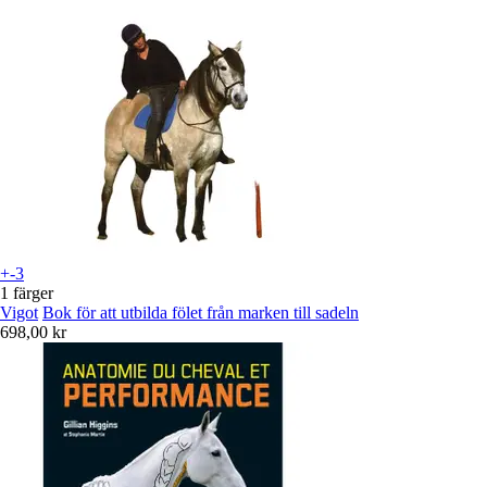
+-3
1 färger
Vigot
Bok för att utbilda fölet från marken till sadeln
698,00 kr