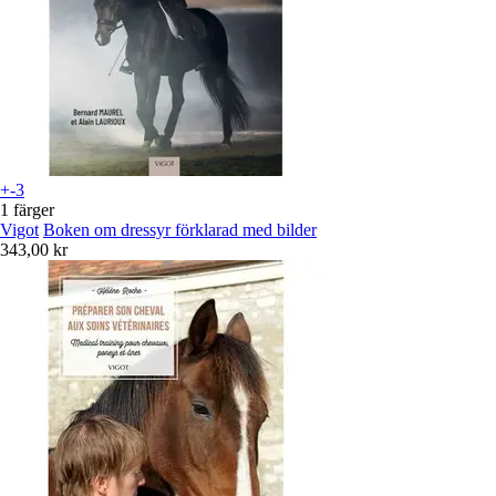
+-3
1 färger
Vigot
Boken om dressyr förklarad med bilder
343,00 kr