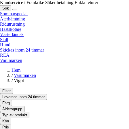
Kundservice i Frankrike
Säker betalning
Enkla returer
Sök
Sommarspecial
Återhämtning
Ridutrustning
Hästskötare
Västerländsk
Stall
Hund
Skickas inom 24 timmar
REA
Varumärken
Hem
/
Varumärken
/
Vigot
Filter
Leverans inom 24 timmar
Färg
Åldersgrupp
Typ av produkt
Kön
Pris