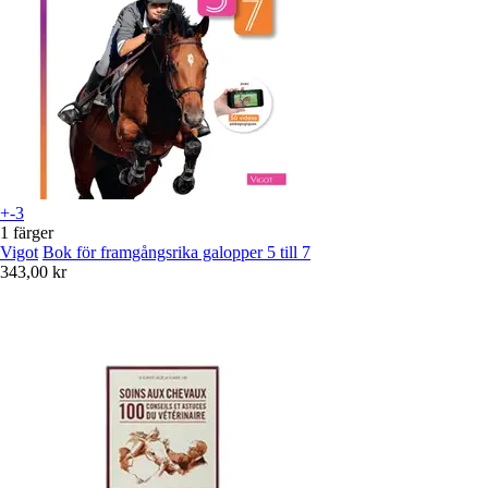
+-3
1 färger
Vigot
Bok för framgångsrika galopper 5 till 7
343,00 kr