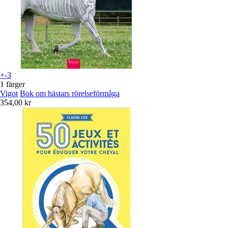
+-3
1 färger
Vigot
Bok om hästars rörelseförmåga
354,00 kr