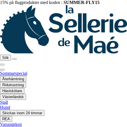
15% på flugprodukter med koden :
SUMMER-FLY15
Sök
Sommarspecial
Återhämtning
Ridutrustning
Hästskötare
Västerländsk
Stall
Hund
Skickas inom 24 timmar
REA
Varumärken