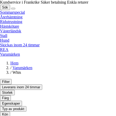
Kundservice i Frankrike
Säker betalning
Enkla returer
Sök
Sommarspecial
Återhämtning
Ridutrustning
Hästskötare
Västerländsk
Stall
Hund
Skickas inom 24 timmar
REA
Varumärken
Hem
/
Varumärken
/
Whis
Filter
Leverans inom 24 timmar
Storlek
Färg
Egenskaper
Typ av produkt
Kön