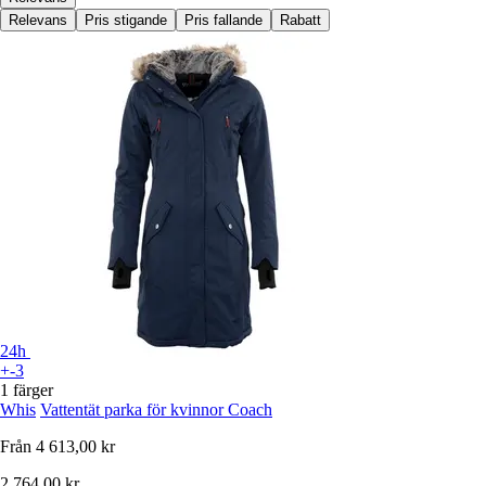
Relevans
Pris stigande
Pris fallande
Rabatt
24h
+-3
1 färger
Whis
Vattentät parka för kvinnor Coach
Från
4 613,00 kr
2 764,00 kr