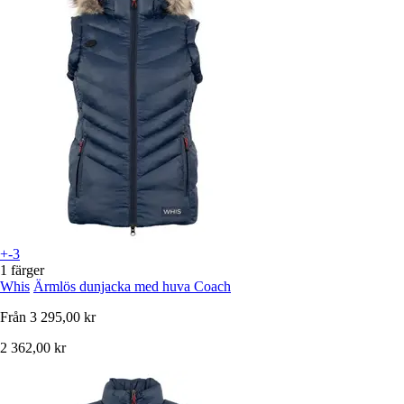
+-3
1 färger
Whis
Ärmlös dunjacka med huva Coach
Från
3 295,00 kr
2 362,00 kr