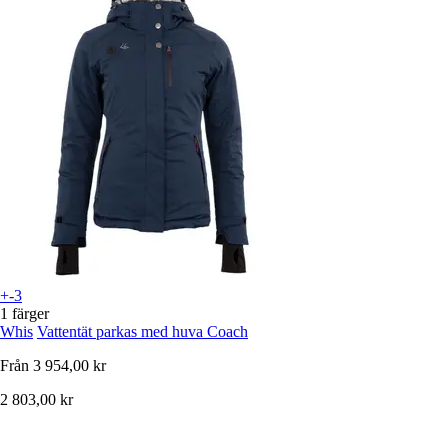
+-3
1 färger
Whis
Vattentät parkas med huva Coach
Från
3 954,00 kr
2 803,00 kr