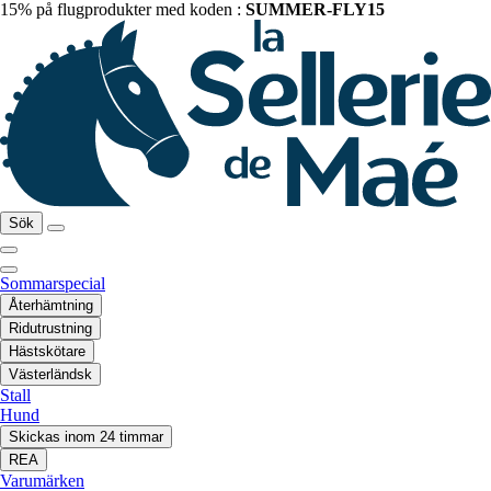
15% på flugprodukter med koden :
SUMMER-FLY15
Sök
Sommarspecial
Återhämtning
Ridutrustning
Hästskötare
Västerländsk
Stall
Hund
Skickas inom 24 timmar
REA
Varumärken