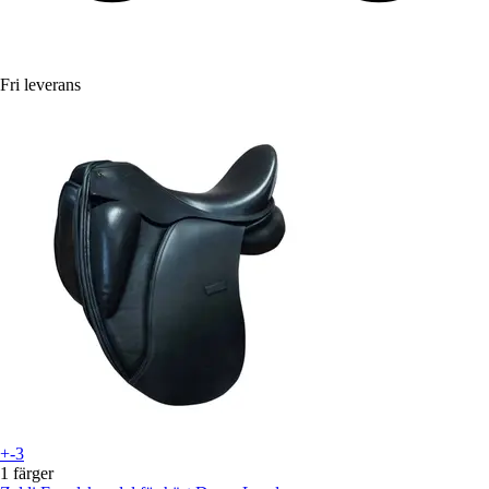
Fri leverans
+-3
1 färger