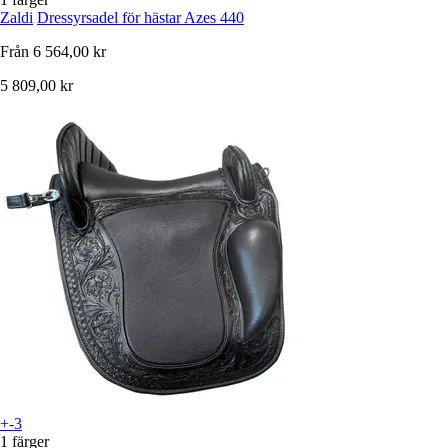
Zaldi
Dressyrsadel för hästar Azes 440
Från
6 564,00 kr
5 809,00 kr
+-3
1 färger