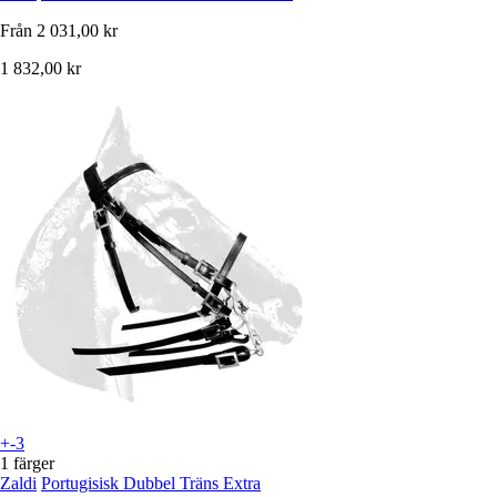
Från
2 031,00 kr
1 832,00 kr
+-3
1 färger
Zaldi
Portugisisk Dubbel Träns Extra