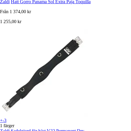
Zaldi
Hatt Gorro Panama Sol Extra Paja Toquilla
Från
1 374,00 kr
1 255,00 kr
+-3
1 färger
Zaldi
Sadelgjord för häst V22 Permanent Dry