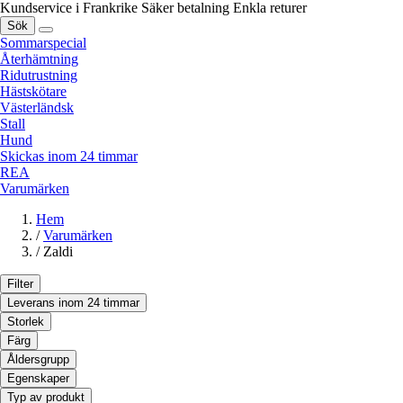
Kundservice i Frankrike
Säker betalning
Enkla returer
Sök
Sommarspecial
Återhämtning
Ridutrustning
Hästskötare
Västerländsk
Stall
Hund
Skickas inom 24 timmar
REA
Varumärken
Hem
/
Varumärken
/
Zaldi
Filter
Leverans inom 24 timmar
Storlek
Färg
Åldersgrupp
Egenskaper
Typ av produkt