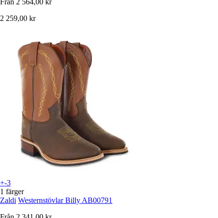
Från
2 564,00 kr
2 259,00 kr
+-3
1 färger
Zaldi
Westernstövlar Billy AB00791
Från
2 341,00 kr