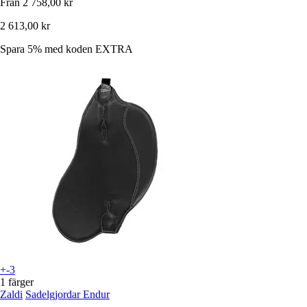
Från
2 758,00 kr
2 613,00 kr
Spara 5%
med koden
EXTRA
+-3
1 färger
Zaldi
Sadelgjordar Endur