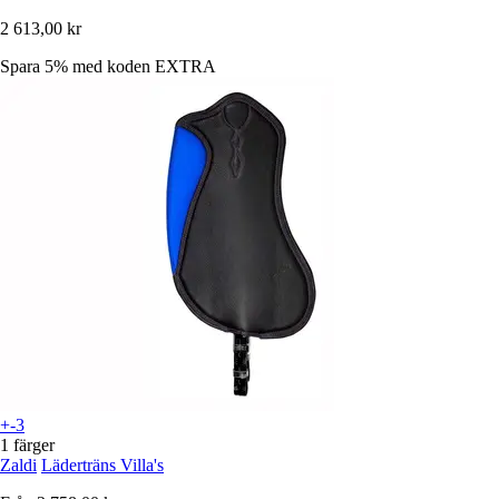
2 613,00 kr
Spara 5%
med koden
EXTRA
+-3
1 färger
Zaldi
Läderträns Villa's