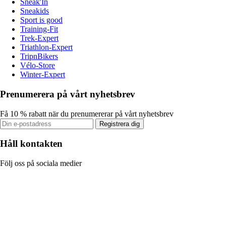
Sneak'In
Sneakids
Sport is good
Training-Fit
Trek-Expert
Triathlon-Expert
TripnBikers
Vélo-Store
Winter-Expert
Prenumerera på vårt nyhetsbrev
Få 10 % rabatt när du prenumererar på vårt nyhetsbrev
Registrera dig
Håll kontakten
Följ oss på sociala medier