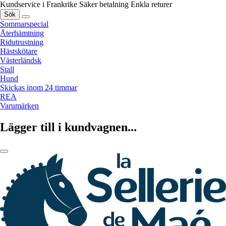
Kundservice i Frankrike
Säker betalning
Enkla returer
Sök
Sommarspecial
Återhämtning
Ridutrustning
Hästskötare
Västerländsk
Stall
Hund
Skickas inom 24 timmar
REA
Varumärken
Lägger till i kundvagnen...