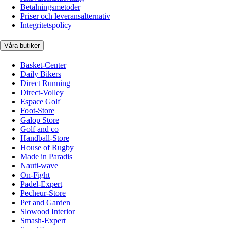
Betalningsmetoder
Priser och leveransalternativ
Integritetspolicy
Våra butiker
Basket-Center
Daily Bikers
Direct Running
Direct-Volley
Espace Golf
Foot-Store
Galop Store
Golf and co
Handball-Store
House of Rugby
Made in Paradis
Nauti-wave
On-Fight
Padel-Expert
Pecheur-Store
Pet and Garden
Slowood Interior
Smash-Expert