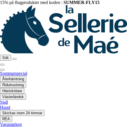
15% på flugprodukter med koden :
SUMMER-FLY15
Sök
Sommarspecial
Återhämtning
Ridutrustning
Hästskötare
Västerländsk
Stall
Hund
Skickas inom 24 timmar
REA
Varumärken