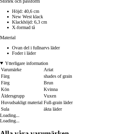
Storlek och passform
Höjd: 40,6 cm
New West klack
Klackhöjd: 6,3 cm
X-formad tå
Material
Ovan del i fullnarvs läder
Foder i läder
Ytterligare information
Varumärke
Ariat
Färg
shades of grain
Färg
Brun
Kön
Kvinna
Åldersgrupp
Vuxen
Huvudsakligt material
Full-grain läder
Sula
äkta läder
Loading...
Loading...
Alla våra varumärken