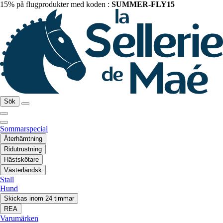
15% på flugprodukter med koden :
SUMMER-FLY15
Sök
Sommarspecial
Återhämtning
Ridutrustning
Hästskötare
Västerländsk
Stall
Hund
Skickas inom 24 timmar
REA
Varumärken