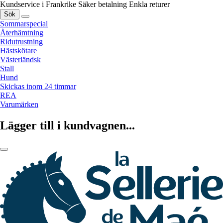
Kundservice i Frankrike
Säker betalning
Enkla returer
Sök
Sommarspecial
Återhämtning
Ridutrustning
Hästskötare
Västerländsk
Stall
Hund
Skickas inom 24 timmar
REA
Varumärken
Lägger till i kundvagnen...