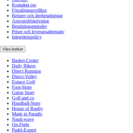
Kontakta oss
Försäljningsvillkor
Returer och återbetalningar
Ansvarsfriskrivning
Betalningsmetoder
Priser och leveransalternativ
Integritetspolicy
Våra butiker
Basket-Center
Daily Bikers
Direct Running
Direct-Volley
Espace Golf
Foot-Store
Galop Store
Golf and co
Handball-Store
House of Rugby
Made in Paradis
Nauti-wave
On-Fight
Padel-Expert