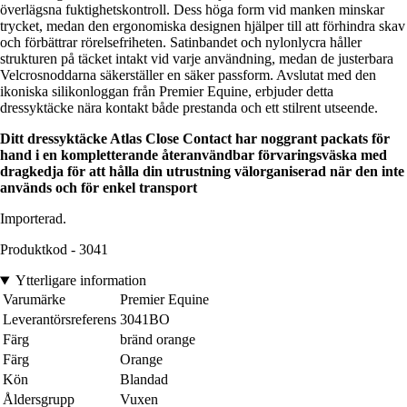
överlägsna fuktighetskontroll. Dess höga form vid manken minskar
trycket, medan den ergonomiska designen hjälper till att förhindra skav
och förbättrar rörelsefriheten. Satinbandet och nylonlycra håller
strukturen på täcket intakt vid varje användning, medan de justerbara
Velcrosnoddarna säkerställer en säker passform. Avslutat med den
ikoniska silikonloggan från Premier Equine, erbjuder detta
dressyktäcke nära kontakt både prestanda och ett stilrent utseende.
Ditt dressyktäcke Atlas Close Contact har noggrant packats för
hand i en kompletterande återanvändbar förvaringsväska med
dragkedja för att hålla din utrustning välorganiserad när den inte
används och för enkel transport
Importerad.
Produktkod - 3041
Ytterligare information
Varumärke
Premier Equine
Leverantörsreferens
3041BO
Färg
bränd orange
Färg
Orange
Kön
Blandad
Åldersgrupp
Vuxen