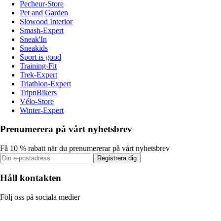
Pecheur-Store
Pet and Garden
Slowood Interior
Smash-Expert
Sneak'In
Sneakids
Sport is good
Training-Fit
Trek-Expert
Triathlon-Expert
TripnBikers
Vélo-Store
Winter-Expert
Prenumerera på vårt nyhetsbrev
Få 10 % rabatt när du prenumererar på vårt nyhetsbrev
Registrera dig
Håll kontakten
Följ oss på sociala medier