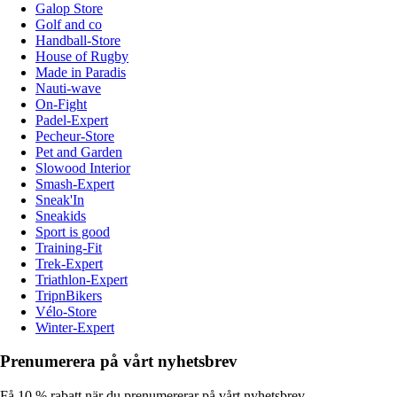
Galop Store
Golf and co
Handball-Store
House of Rugby
Made in Paradis
Nauti-wave
On-Fight
Padel-Expert
Pecheur-Store
Pet and Garden
Slowood Interior
Smash-Expert
Sneak'In
Sneakids
Sport is good
Training-Fit
Trek-Expert
Triathlon-Expert
TripnBikers
Vélo-Store
Winter-Expert
Prenumerera på vårt nyhetsbrev
Få 10 % rabatt när du prenumererar på vårt nyhetsbrev