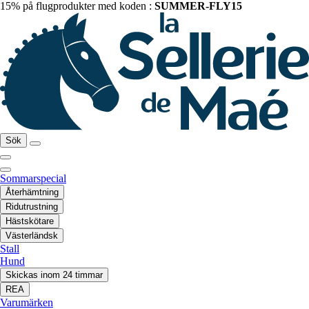
15% på flugprodukter med koden :
SUMMER-FLY15
Sök
Sommarspecial
Återhämtning
Ridutrustning
Hästskötare
Västerländsk
Stall
Hund
Skickas inom 24 timmar
REA
Varumärken