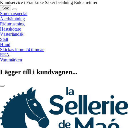
Kundservice i Frankrike
Säker betalning
Enkla returer
Sök
Sommarspecial
Återhämtning
Ridutrustning
Hästskötare
Västerländsk
Stall
Hund
Skickas inom 24 timmar
REA
Varumärken
Lägger till i kundvagnen...