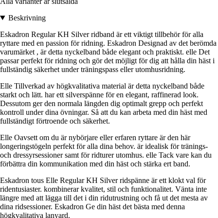
Alla varianter är slutsålda
Beskrivning
Eskadron Regular KH Silver ridband är ett viktigt tillbehör för alla
ryttare med en passion för ridning. Eskadron Designad av det berömda
varumärket , är detta nyckelband både elegant och praktiskt. elle Det
passar perfekt för ridning och gör det möjligt för dig att hålla din häst i
fullständig säkerhet under träningspass eller utomhusridning.
Elle Tillverkad av högkvalitativa material är detta nyckelband både
starkt och lätt. har ett silverspänne för en elegant, raffinerad look.
Dessutom ger den normala längden dig optimalt grepp och perfekt
kontroll under dina övningar. Så att du kan arbeta med din häst med
fullständigt förtroende och säkerhet.
Elle Oavsett om du är nybörjare eller erfaren ryttare är den här
longeringstögeln perfekt för alla dina behov. är idealisk för tränings-
och dressyrsessioner samt för ridturer utomhus. elle Tack vare kan du
förbättra din kommunikation med din häst och stärka ert band.
Eskadron tous Elle Regular KH Silver ridspänne är ett klokt val för
ridentusiaster. kombinerar kvalitet, stil och funktionalitet. Vänta inte
längre med att lägga till det i din ridutrustning och få ut det mesta av
dina ridsessioner. Eskadron Ge din häst det bästa med denna
högkvalitativa lanyard.