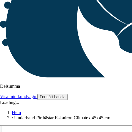
Delsumma
Visa min kundvagn
Fortsätt handla
Loading...
Hem
/
Underband för hästar Eskadron Climatex 45x45 cm