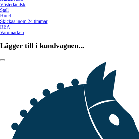
Västerländsk
Stall
Hund
Skickas inom 24 timmar
REA
Varumärken
Lägger till i kundvagnen...