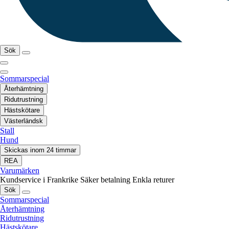
Sök
Sommarspecial
Återhämtning
Ridutrustning
Hästskötare
Västerländsk
Stall
Hund
Skickas inom 24 timmar
REA
Varumärken
Kundservice i Frankrike
Säker betalning
Enkla returer
Sök
Sommarspecial
Återhämtning
Ridutrustning
Hästskötare