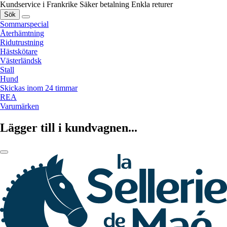
Kundservice i Frankrike
Säker betalning
Enkla returer
Sök
Sommarspecial
Återhämtning
Ridutrustning
Hästskötare
Västerländsk
Stall
Hund
Skickas inom 24 timmar
REA
Varumärken
Lägger till i kundvagnen...