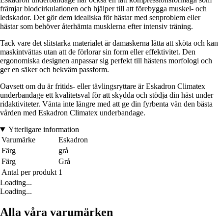
främjar blodcirkulationen och hjälper till att förebygga muskel- och
ledskador. Det gör dem idealiska för hästar med senproblem eller
hästar som behöver återhämta musklerna efter intensiv träning.
Tack vare det slitstarka materialet är damaskerna lätta att sköta och kan
maskintvättas utan att de förlorar sin form eller effektivitet. Den
ergonomiska designen anpassar sig perfekt till hästens morfologi och
ger en säker och bekväm passform.
Oavsett om du är fritids- eller tävlingsryttare är Eskadron Climatex
underbandage ett kvalitetsval för att skydda och stödja din häst under
ridaktiviteter. Vänta inte längre med att ge din fyrbenta vän den bästa
vården med Eskadron Climatex underbandage.
Ytterligare information
Varumärke
Eskadron
Färg
grå
Färg
Grå
Antal per produkt
1
Loading...
Loading...
Alla våra varumärken