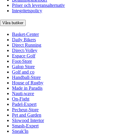
Priser och leveransalternativ
Integritetspolicy
Våra butiker
Basket-Center
Daily Bikers
Direct Running
Direct-Volley
Espace Golf
Foot-Store
Galop Store
Golf and co
Handball-Store
House of Rugby
Made in Paradis
Nauti-wave
On-Fight
Padel-Expert
Pecheur-Store
Pet and Garden
Slowood Interior
Smash-Expert
Sneak'In