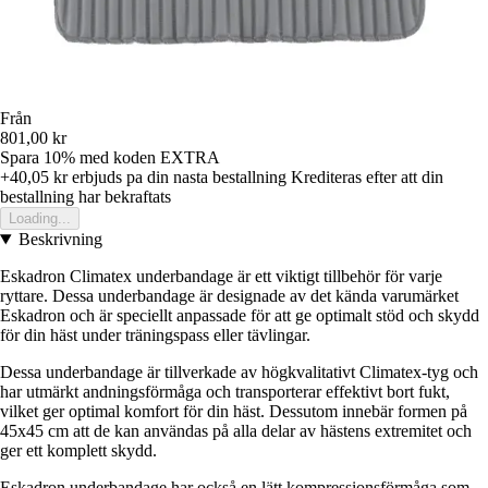
Från
801,00 kr
Spara 10%
med koden
EXTRA
+40,05 kr
erbjuds pa din nasta bestallning
Krediteras efter att din
bestallning har bekraftats
Loading...
Beskrivning
Eskadron Climatex underbandage är ett viktigt tillbehör för varje
ryttare. Dessa underbandage är designade av det kända varumärket
Eskadron och är speciellt anpassade för att ge optimalt stöd och skydd
för din häst under träningspass eller tävlingar.
Dessa underbandage är tillverkade av högkvalitativt Climatex-tyg och
har utmärkt andningsförmåga och transporterar effektivt bort fukt,
vilket ger optimal komfort för din häst. Dessutom innebär formen på
45x45 cm att de kan användas på alla delar av hästens extremitet och
ger ett komplett skydd.
Eskadron underbandage har också en lätt kompressionsförmåga som