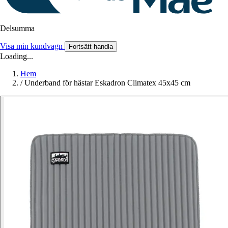
Delsumma
Visa min kundvagn
Fortsätt handla
Loading...
Hem
/
Underband för hästar Eskadron Climatex 45x45 cm