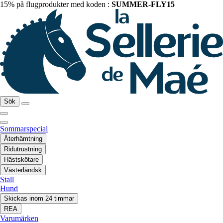
15% på flugprodukter med koden :
SUMMER-FLY15
Sök
Sommarspecial
Återhämtning
Ridutrustning
Hästskötare
Västerländsk
Stall
Hund
Skickas inom 24 timmar
REA
Varumärken