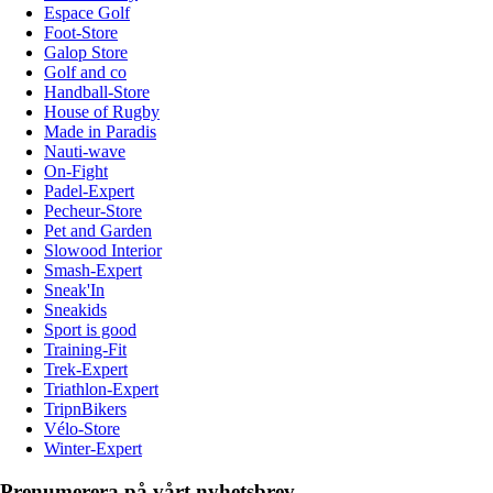
Espace Golf
Foot-Store
Galop Store
Golf and co
Handball-Store
House of Rugby
Made in Paradis
Nauti-wave
On-Fight
Padel-Expert
Pecheur-Store
Pet and Garden
Slowood Interior
Smash-Expert
Sneak'In
Sneakids
Sport is good
Training-Fit
Trek-Expert
Triathlon-Expert
TripnBikers
Vélo-Store
Winter-Expert
Prenumerera på vårt nyhetsbrev