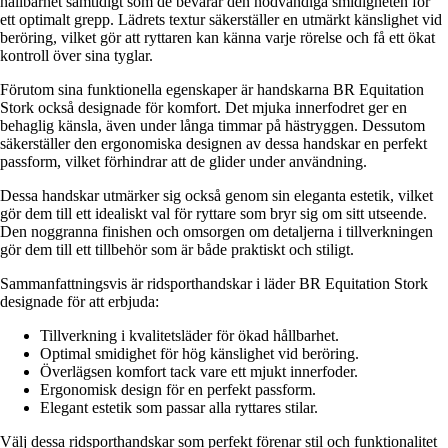
hållbarhet samtidigt som de bevarar den nödvändiga smidigheten för
ett optimalt grepp. Lädrets textur säkerställer en utmärkt känslighet vid
beröring, vilket gör att ryttaren kan känna varje rörelse och få ett ökat
kontroll över sina tyglar.
Förutom sina funktionella egenskaper är handskarna BR Equitation
Stork också designade för komfort. Det mjuka innerfodret ger en
behaglig känsla, även under långa timmar på hästryggen. Dessutom
säkerställer den ergonomiska designen av dessa handskar en perfekt
passform, vilket förhindrar att de glider under användning.
Dessa handskar utmärker sig också genom sin eleganta estetik, vilket
gör dem till ett idealiskt val för ryttare som bryr sig om sitt utseende.
Den noggranna finishen och omsorgen om detaljerna i tillverkningen
gör dem till ett tillbehör som är både praktiskt och stiligt.
Sammanfattningsvis är ridsporthandskar i läder BR Equitation Stork
designade för att erbjuda:
Tillverkning i kvalitetsläder för ökad hållbarhet.
Optimal smidighet för hög känslighet vid beröring.
Överlägsen komfort tack vare ett mjukt innerfoder.
Ergonomisk design för en perfekt passform.
Elegant estetik som passar alla ryttares stilar.
Välj dessa ridsporthandskar som perfekt förenar stil och funktionalitet