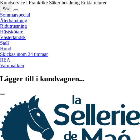
Kundservice i Frankrike
Säker betalning
Enkla returer
Sök
Sommarspecial
Återhämtning
Ridutrustning
Hästskötare
Västerländsk
Stall
Hund
Skickas inom 24 timmar
REA
Varumärken
Lägger till i kundvagnen...