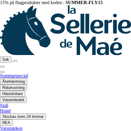
15% på flugprodukter med koden :
SUMMER-FLY15
Sök
Sommarspecial
Återhämtning
Ridutrustning
Hästskötare
Västerländsk
Stall
Hund
Skickas inom 24 timmar
REA
Varumärken