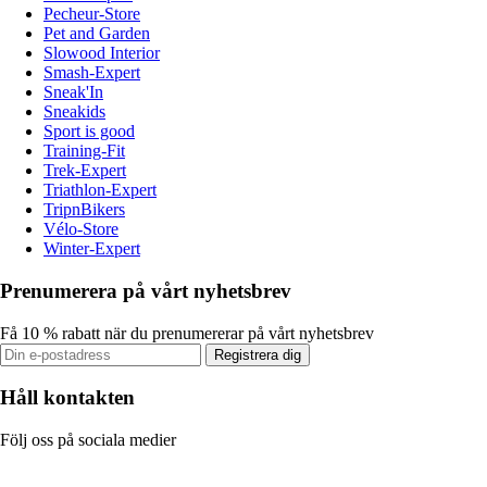
Pecheur-Store
Pet and Garden
Slowood Interior
Smash-Expert
Sneak'In
Sneakids
Sport is good
Training-Fit
Trek-Expert
Triathlon-Expert
TripnBikers
Vélo-Store
Winter-Expert
Prenumerera på vårt nyhetsbrev
Få 10 % rabatt när du prenumererar på vårt nyhetsbrev
Registrera dig
Håll kontakten
Följ oss på sociala medier