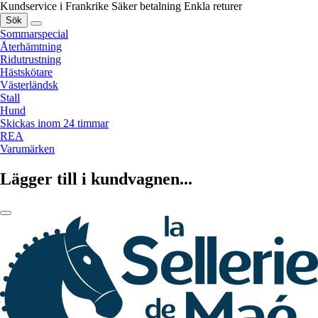
Kundservice i Frankrike
Säker betalning
Enkla returer
Sök
Sommarspecial
Återhämtning
Ridutrustning
Hästskötare
Västerländsk
Stall
Hund
Skickas inom 24 timmar
REA
Varumärken
Lägger till i kundvagnen...