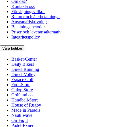
Om oss?
Kontakta oss
Försäljningsvillkor
Returer och återbetalningar
Ansvarsfriskrivning
Betalningsmetoder
Priser och leveransalternativ
Integritetspolicy
Våra butiker
Basket-Center
Daily Bikers
Direct Running
Direct-Volley
Espace Golf
Foot-Store
Galop Store
Golf and co
Handball-Store
House of Rugby
Made in Paradis
Nauti-wave
On-Fight
Padel-Expert