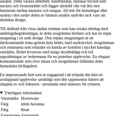
ansikte. Detta vackra läderbett, handfinishat, minskar trycket runt
nacken och öronområdet och lägger särskild vikt vid den inre
harmonin mellan munnen och tungan. All risk för domningar eller
smärta i den nedre delen av hästens ansikte undviks tack vare sin
distinkta design.
Till skillnad från vissa sänkta remmar som kan orsaka obehag med
andningsbegränsningar, är detta nosgrimma bredare och har en mjuk
stoppning i en unik design. Den mjuka stoppningen är ett
återkommande tema genom hela bettet, med nackstycket, nosgrimman
och remmarna som erbjuder en känsla av komfort i mycket känsliga
områden. Bettet levereras med tunga skyddsklipp och två
uppsättningar av bettremmar för en justerbar upplevelse. En elegant
kontrasterande söm över näsan och nosgrimman fulländar detta
fantastiska tävlingsbett.
En imponerande bett som är engagerad i att erbjuda din häst en
avslappnad upplevelse samtidigt som den uppmuntrar hästen att
slappna av och fokusera - prestanda med sinnesro för ryttaren.
Ytterligare information
Varumärke
Horseware
Färg
mörk havanna
Färg
Brun
Egenskaper
Anatomisk