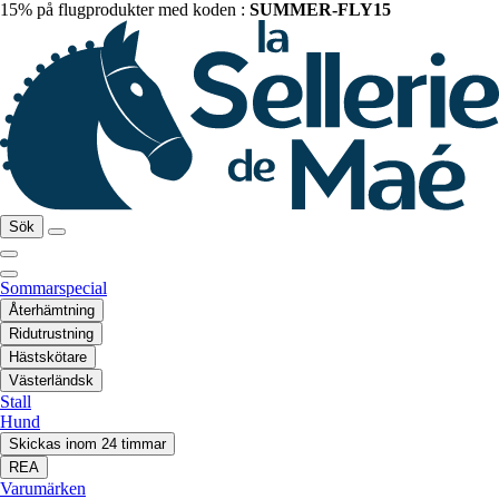
15% på flugprodukter med koden :
SUMMER-FLY15
Sök
Sommarspecial
Återhämtning
Ridutrustning
Hästskötare
Västerländsk
Stall
Hund
Skickas inom 24 timmar
REA
Varumärken