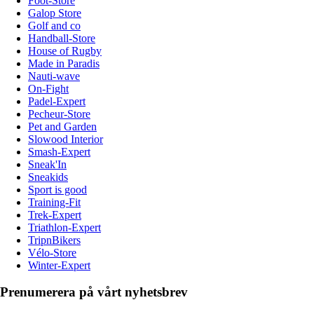
Foot-Store
Galop Store
Golf and co
Handball-Store
House of Rugby
Made in Paradis
Nauti-wave
On-Fight
Padel-Expert
Pecheur-Store
Pet and Garden
Slowood Interior
Smash-Expert
Sneak'In
Sneakids
Sport is good
Training-Fit
Trek-Expert
Triathlon-Expert
TripnBikers
Vélo-Store
Winter-Expert
Prenumerera på vårt nyhetsbrev