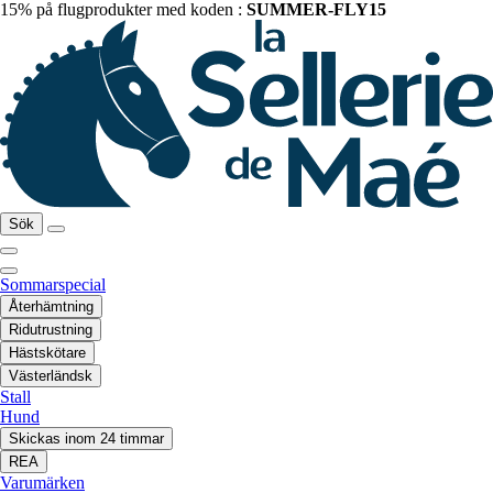
15% på flugprodukter med koden :
SUMMER-FLY15
Sök
Sommarspecial
Återhämtning
Ridutrustning
Hästskötare
Västerländsk
Stall
Hund
Skickas inom 24 timmar
REA
Varumärken